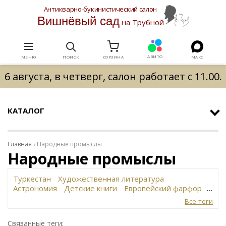
Антикварно-букинистический салон
Вишнёвый сад
на Трубной
АВИТО
МЕНЮ
ПОИСК
КОРЗИНА
МАКС
6 августа, в четверг, салон работает с 11.00.
КАТАЛОГ
Главная
Народные промыслы
Народные промыслы
Туркестан
Художественная литература
Астрономия
Детские книги
Европейский фарфор
Вольф
История революции в России
Завод
Все теги
Сафронова
Философское наследие
Сахарница
Живопись
Винтаж
Антикварная шкатулка
Связанные теги: