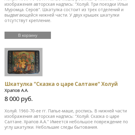
революция
Смутное время
Счастливое детство
изображения авторская надпись: "Холуй. Три поездки Ильи
Икона
Эротика
История Армении
Елочные
Муромца. Серов". Шкатулка состоит из трех отделений и
игрушки
Русский театр
Елочные украшения
выдвигающейся нижней части. У двух крышек шкатулки
Издания русской эмиграции
Иконы
Жизнь
отсутствут крепление.
Богородицы
Письма и мемуары
Гжель
Северный
Русская история
путь
Этнография
Римская
В корзину
Зарубежная
империя
Российская империя
классика
Книги по
Евреи
Скачки
медицине
Религии мира
История греков
Петр
Первый
Революционное движение
Вербилки
Приборы для сервировки стола
Дулевский фарфор
Гусь-Хрустальный
Старинная гравюра
Литература
эпохи Возрождения
Царская империя
История
ЛФЗ
Шкатулка "Сказка о царе Салтане" Холуй
колхозов
Японское искусство
Сельское
хозяйство
Книги по финансам
История Кавказа
Храпов А.А.
Фашистская Германия
История Европы
Война 1812
8 000 руб.
года
История Франции
Коневодство
История
Сибири
Психология
Олимпиада
Садово-парковое
Холуй. 1960-70-ее гг. Папье-маше, роспись. В нижней части
искусство
Железные дороги
Русские цари
изображения авторская надпись: "Холуй. Сказка о царе
История Азии
Фольклор
Полководцы
Винтажные
Салтане. Храпов А.А." Имеется небольшое повреждение по
серьги
Описание природы
Московский Кремль
углу шкатулки. Небольшие следы бытования.
Ландшафт
Олимпийские игры
Экономические