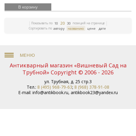
учения
История России
Книги серебряного века
Уголовное право
Библиотека командира
Гоголь
В корзину
Правосудие
Литературно-художественные
журналы
Дружба народов
История танцев
20
Мифология
Гарднер
Старообрядчество
Сказка в
Показывать по
позиций на странице
10
30
Сортировать по
автору
названию
цене
дате
бронзе
История армии
Букенды
Хрусталь в
серебре
История русской литературы
История
Востока
Эчмиадзин
Коллекционный фарфор
Гравюры Доре
Государственные деятели
Европейская бронза
Карамзин
Антикварные подарки
Монастыри
Петр I
Антикварный магазин «Вишневый Сад на
84 проба
Географические карты
Япония
Максим
Трубной» Copyright © 2006 - 2026
Русское серебро
Горький
Анималистика
Старинная живопись
ул. Трубная, д. 25 стр.3
Тел.:
8 (495) 968-79-63
;
8 (968) 378-91-08
Старинная шкатулка
Фарфор ГДР
Научная книга
E-mail:
info@antikbook.ru
,
antikbook23@yandex.ru
Дулево
Басни
Бантыш-Каменский
Бенуа
Грабарь
Верещагин
Книги XVIII века
Иоанн
Кронштадтский
История славян
Славянская
мифология
Африка
Символ олимпийских игр
Советское стекло
История олимпийских игр
Добыча золота
Иллюстрированные книги
Подарочные книги
Книги по железным дорогам