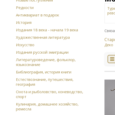
Новые поступления
Редкости
Тур
рев
Антиквариат в подарок
Жи
История
Дат
Издания 18 века - начала 19 века
Ист
Связа
Рус
Художественная литература
Стар
Сою
Искусство
Деко
Рус
Арх
Издания русской эмиграции
ист
Литературоведение, фольклор,
эм
языкознание
Фра
Рус
Библиография, история книги
Этн
Естествознание, путешествия,
Ска
география
При
Охота и рыболовство, коневодство,
Воз
спорт
фин
Кон
Кулинария, домашнее хозяйство,
цар
ремесла
Лан