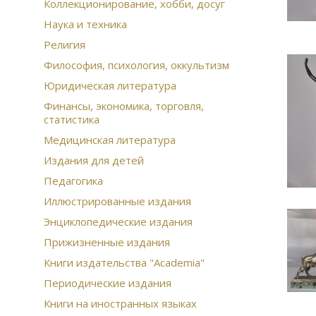
Биб
Коллекционирование, хобби, досуг
тан
Наука и техника
Ист
Религия
Гос
Гео
Философия, психология, оккультизм
жи
Юридическая литература
Вер
оли
Финансы, экономика, торговля,
жел
статистика
Рус
Медицинская литература
кин
Буд
Издания для детей
Сов
Педагогика
Мал
Иллюстрированные издания
час
под
Энциклопедические издания
Кры
Прижизненные издания
Ст
Чуг
Книги издательства "Academia"
охо
Периодические издания
Мин
инт
Книги на иностранных языках
Мос