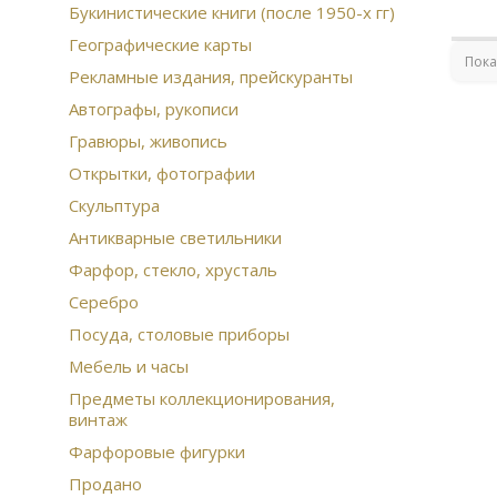
Букинистические книги (после 1950-х гг)
гол
мед
Географические карты
век
Пока
Кон
Рекламные издания, прейскуранты
для
Автографы, рукописи
Анд
Гравюры, живопись
Пра
Открытки, фотографии
Скульптура
Антикварные светильники
Фарфор, стекло, хрусталь
Серебро
Посуда, столовые приборы
Мебель и часы
Предметы коллекционирования,
винтаж
Фарфоровые фигурки
Продано