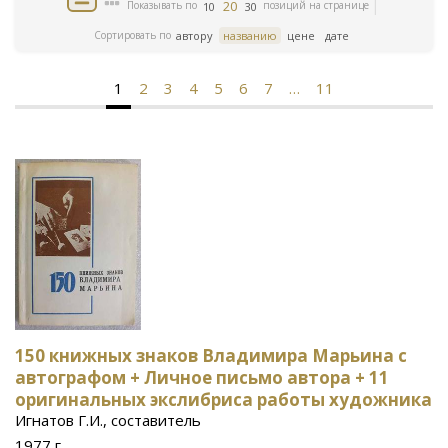
20
Показывать по
позиций на странице
10
30
Сортировать по
автору
названию
цене
дате
1
2
3
4
5
6
7
…
11
150 книжных знаков Владимира Марьина с
автографом + Личное письмо автора + 11
оригинальных экслибриса работы художника
Игнатов Г.И., составитель
1977 г.