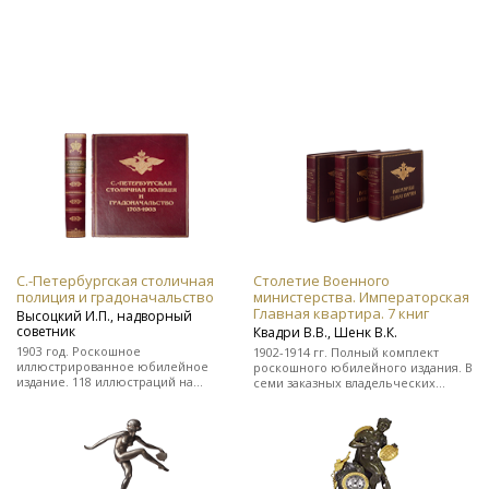
С.-Петербургская столичная
Столетие Военного
полиция и градоначальство
министерства. Императорская
Главная квартира. 7 книг
Высоцкий И.П., надворный
советник
Квадри В.В., Шенк В.К.
1903 год. Роскошное
1902-1914 гг. Полный комплект
иллюстрированное юбилейное
роскошного юбилейного издания. В
издание. 118 иллюстраций на
семи заказных владельческих
отдельных листах. Во
цельнокожаных переплетах.
владельческом заказном
цельнокожаном переплете.
Редкость!