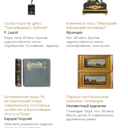
Скульптура Ар Деко
Каминные часы "Меркурий,
"Танцовщица с бубном"
играющий на кифаре"
Р. Laurel
Франция
Перв. четв. ХХ века. Бронза,
Нач. XIX века. Бронза,
художественное литье,
художественное литье,
серебрение. Основание - мрамор.
патинирование, золочение.
Подпись скульптора "Р. Laurel" и
Выполнены в стиле ампир. На ходу.
клеймо бронзо-литейной
В прекрасном состоянии.
мастерской.
Беловежская пуща. Её
Парные пасторальные
исторический очерк,
пейзажи. Голландия
современное охотничье
Неизвестный художник
хозяйство и Высочайшие
Голландия. Перв. пол. XIX века.
охоты в Пуще
Масло, доска. В современных
Карцов Георгий
деревянных рамах.
Знаковое уникальное издание
среди книг по истории