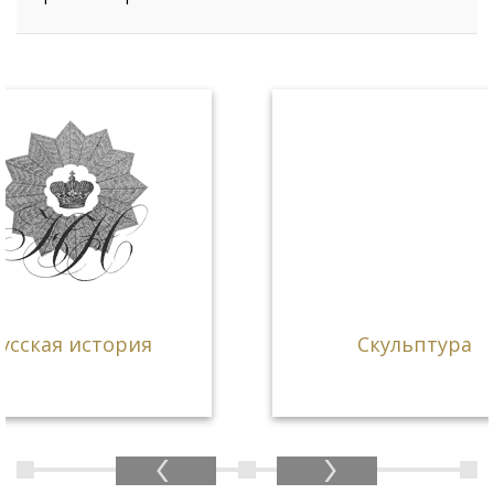
Скульптура
ге