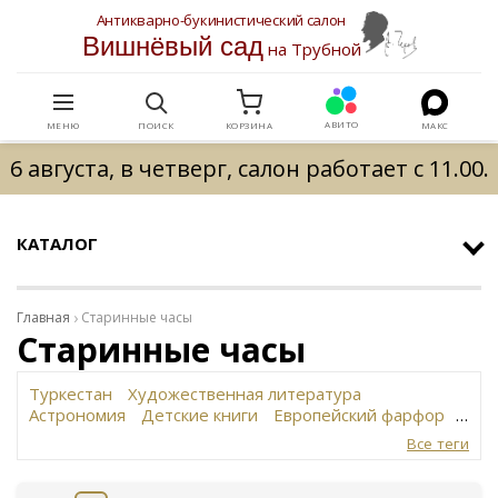
Антикварно-букинистический салон
Вишнёвый сад
на Трубной
АВИТО
МЕНЮ
ПОИСК
КОРЗИНА
МАКС
6 августа, в четверг, салон работает с 11.00.
КАТАЛОГ
Главная
Старинные часы
Старинные часы
Туркестан
Художественная литература
Астрономия
Детские книги
Европейский фарфор
Вольф
История революции в России
Завод
Все теги
Сафронова
Философское наследие
Сахарница
Живопись
Винтаж
Антикварная шкатулка