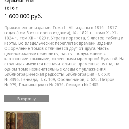
Карамзин Н.М.
1816 г.
1 600 000 руб.
Прижизненное издание. Тома I - VIII изданы в 1816 - 1817
годах (том 3 из второго издания), IХ - 1821 г., тома X - XI -
1824 г., том XII - 1829 г. Утрата портрета, 9 листов таблиц и
карты. Во владельческих переплетах времени издания.
Оформление томов отличается друг от друга. Часть -
цельнокожаные переплеты, часть - полукожаные с
картонными крышками, оклеенными мраморной бумагой. На
страницах имеются незначительные временные пятна, на
одном томе незначительные следы от увлажнения.
Библиографическая редкость! Библиография - СК XIX
№ 3396, Геннади, II, с. 109, Обольянинов, с. 625, Петров
№ 979, Плавильщиков № 2676, Смирдин № 2405.
В корзину