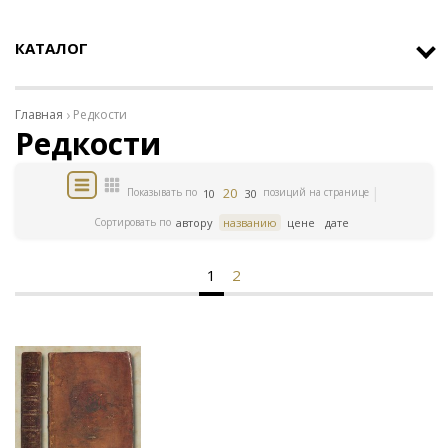
КАТАЛОГ
Главная
Редкости
Редкости
20
Показывать по
позиций на странице
10
30
Сортировать по
автору
названию
цене
дате
1
2