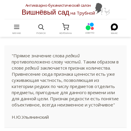
Антикварно-букинистический салон
Вишнёвый сад
на Трубной
АВИТО
МЕНЮ
ПОИСК
КОРЗИНА
МАКС
"Прямое значение слова
редкий
противоположено слову
частый.
Таким образом в
слове
редкий
заключается признак количества.
Привнесение сюда признака ценности есть уже
суживающая частность, позволяющая из
категории редких по числу предметов отделить
предметы, пригодные для данного времени или
для данной цели. Признак редкости есть понятие
объективное, всегда неизменное и устойчивое"
Н.Ю.Ульянинский