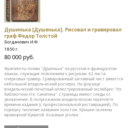
Душинька [Душенька]. Рисовал и гравировал
граф Федор Толстой
Богданович И.Ф.
1850 г.
80 000 руб.
Фрагменты поэмы "Душенька" на русском и французском
языках, служащие пояснением к рисункам. 62 листа
очерковых гравюр. Гравированный заглавный лист (имеется
небольшой владельческий росчерк). На форзаце
владельческий печатный иллюстрированный экслибрис "Из
библиотеки Н.К. Синягина". Страницы имеют следы от
увлажнения. В полукожаном владельческом переплете
времени издания (с профессиональной реставрацией). По
корешку тиснение названия золотом. Крышки оклеены
мраморной бумагой. Кожаные уголки.