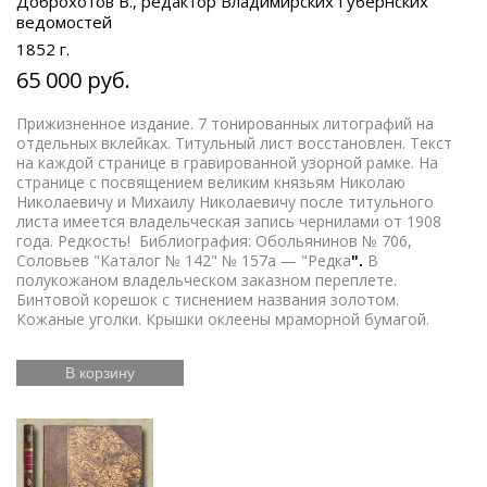
Доброхотов В., редактор Владимирских Губернских
ведомостей
1852 г.
65 000 руб.
Прижизненное издание. 7 тонированных литографий на
отдельных вклейках. Титульный лист восстановлен. Текст
на каждой странице в гравированной узорной рамке. На
странице с посвящением великим князьям Николаю
Николаевичу и Михаилу Николаевичу после титульного
листа имеется владельческая запись чернилами от 1908
года. Редкость! Библиография: Обольянинов № 706,
Соловьев "Каталог № 142" № 157а — "Редка
".
В
полукожаном владельческом заказном переплете.
Бинтовой корешок с тиснением названия золотом.
Кожаные уголки. Крышки оклеены мраморной бумагой.
В корзину