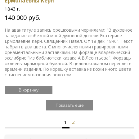
Ермолаевны Керн
1843 г.
140 000 руб.
На авантитуле запись орешковыми чернилами: "В духовное
назидание любезной моей духовной дочери Екатерине
Ермолаевне Керн. Священник Павел. От 18 дек. 1846". Текст
набран в два цвета. С многочисленными гравированными
орнаментальными заставками. На форзаце владельческий
экслибрис "Из библиотеки казака А.В.Леонтьева". Форзацы
оклеены мраморной бумагой. В цельнокожаном переплете
времени издания. По корешку вставка из кожи иного цвета
с тиснением названия золотом.
В корзину
Показать ещё
1
2