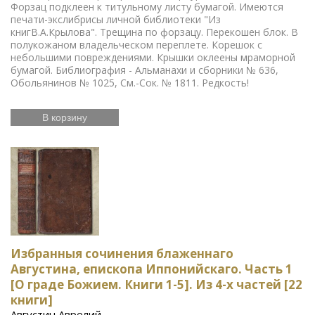
Форзац подклеен к титульному листу бумагой. Имеются
печати-экслибрисы личной библиотеки "Из
книгВ.А.Крылова". Трещина по форзацу. Перекошен блок. В
полукожаном владельческом переплете. Корешок с
небольшими повреждениями. Крышки оклеены мраморной
бумагой. Библиография - Альманахи и сборники № 636,
Обольянинов № 1025, См.-Сок. № 1811. Редкость!
В корзину
Избранныя сочинения блаженнаго
Августина, епископа Иппонийскаго. Часть 1
[О граде Божием. Книги 1-5]. Из 4-х частей [22
книги]
Августин Аврелий