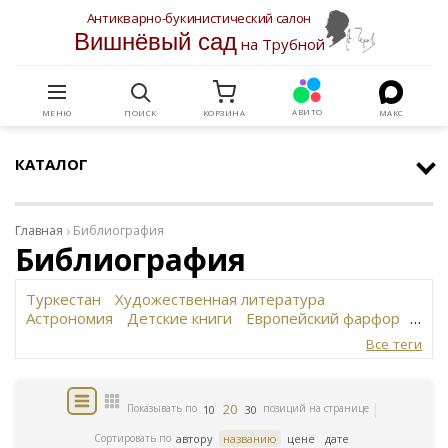
Антикварно-букинистический салон
Вишнёвый сад
на Трубной
АВИТО
МЕНЮ
ПОИСК
КОРЗИНА
МАКС
КАТАЛОГ
Главная
Библиография
Библиография
Туркестан
Художественная литература
Астрономия
Детские книги
Европейский фарфор
Вольф
История революции в России
Завод
Все теги
Сафронова
Философское наследие
Сахарница
Живопись
Винтаж
Антикварная шкатулка
Юридическая литература
Картина
Иудаика
20
Показывать по
позиций на странице
10
30
Старинная скульптура
Путешествия
Датский фарфор
Сортировать по
автору
названию
цене
дате
Прижизненное издание