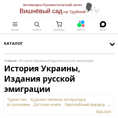
Антикварно-букинистический салон
Вишнёвый сад
на Трубной
АВИТО
МЕНЮ
ПОИСК
КОРЗИНА
МАКС
КАТАЛОГ
Главная
История Украины
,
Издания русской эмиграции
История Украины,
Издания русской
эмиграции
Туркестан
Художественная литература
Астрономия
Детские книги
Европейский фарфор
Вольф
История революции в России
Завод
Все теги
Сафронова
Философское наследие
Сахарница