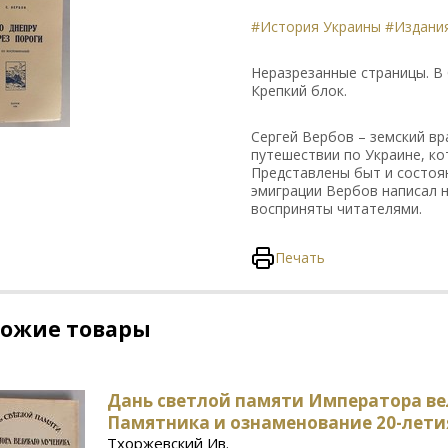
#История Украины
#Издания
Неразрезанные страницы. В
Крепкий блок.
Сергей Вербов – земский вр
путешествии по Украине, ко
Представлены быт и состоя
эмиграции Вербов написал н
восприняты читателями.
Печать
хожие товары
Дань светлой памяти Императора ве
Памятника и ознаменование 20-лети
Тхоржевский Ив.