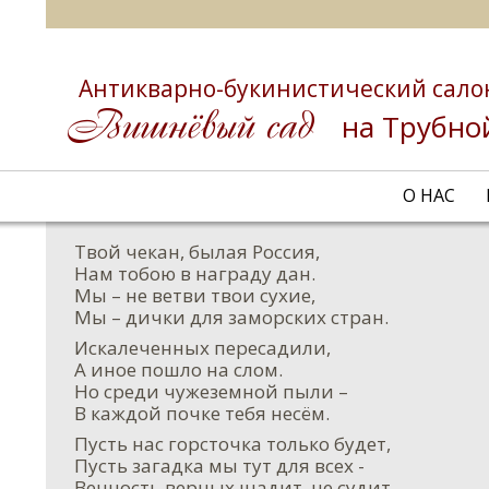
Антикварно-букинистический сало
на Трубно
О НАС
Твой чекан, былая Россия,
Нам тобою в награду дан.
Мы – не ветви твои сухие,
Мы – дички для заморских стран.
Искалеченных пересадили,
А иное пошло на слом.
Но среди чужеземной пыли –
В каждой почке тебя несём.
Пусть нас горсточка только будет,
Пусть загадка мы тут для всех -
Вечность верных щадит, не судит