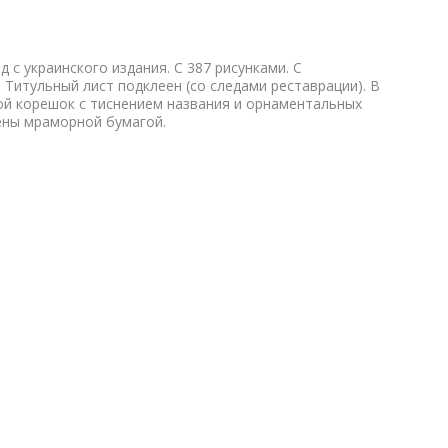
 с украинского издания. С 387 рисунками. С
 Титульный лист подклеен (со следами реставрации). В
й корешок с тиснением названия и орнаментальных
ены мраморной бумагой.