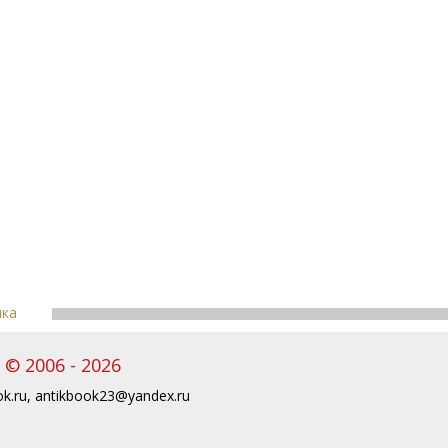
пка
© 2006 - 2026
k.ru
,
antikbook23@yandex.ru