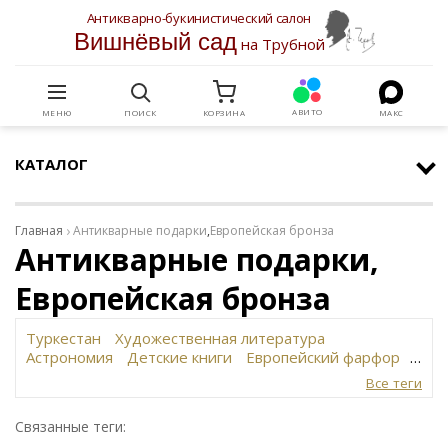
Антикварно-букинистический салон
Вишнёвый сад
на Трубной
АВИТО
МЕНЮ
ПОИСК
КОРЗИНА
МАКС
КАТАЛОГ
Главная
Антикварные подарки
,
Европейская бронза
Антикварные подарки,
Европейская бронза
Туркестан
Художественная литература
Астрономия
Детские книги
Европейский фарфор
Вольф
История революции в России
Завод
Все теги
Сафронова
Философское наследие
Сахарница
Живопись
Винтаж
Антикварная шкатулка
Связанные теги:
Юридическая литература
Картина
Иудаика