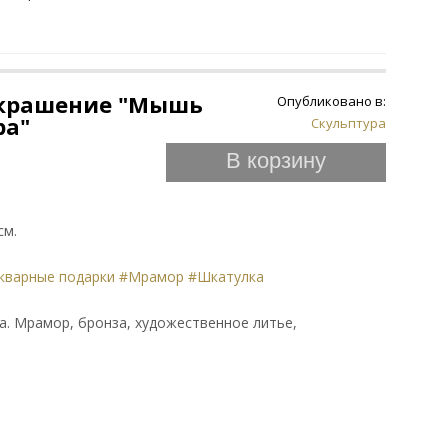
украшение "Мышь
Опубликовано в:
ра"
Скульптура
В корзину
см.
кварные подарки
#Мрамор
#Шкатулка
века. Мрамор, бронза, художественное литье,