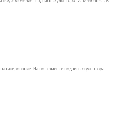
итье, золочение. Подпись скульптора "A. Marionnet". В
я
, патинирование. На постаменте подпись скульптора