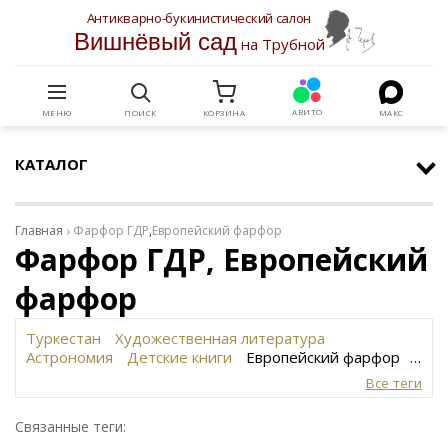
Антикварно-букинистический салон
Вишнёвый сад
на Трубной
АВИТО
МЕНЮ
ПОИСК
КОРЗИНА
МАКС
КАТАЛОГ
Главная
Фарфор ГДР
,
Европейский фарфор
Фарфор ГДР, Европейский
фарфор
Туркестан
Художественная литература
Астрономия
Детские книги
Европейский фарфор
Вольф
История революции в России
Завод
Все теги
Сафронова
Философское наследие
Сахарница
Живопись
Винтаж
Антикварная шкатулка
Связанные теги:
Юридическая литература
Картина
Иудаика