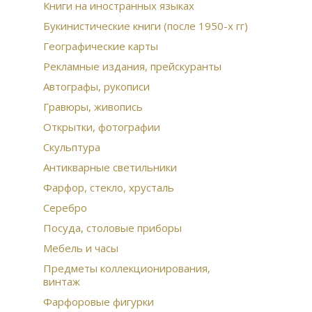
Гом
Книги на иностранных языках
про
Букинистические книги (после 1950-х гг)
Бро
Бюс
Географические карты
Рус
Ист
Рекламные издания, прейскуранты
Пти
Автографы, рукописи
фа
Гравюры, живопись
Дре
Открытки, фотографии
Скульптура
Антикварные светильники
Фарфор, стекло, хрусталь
Серебро
Посуда, столовые приборы
Мебель и часы
Предметы коллекционирования,
винтаж
Фарфоровые фигурки