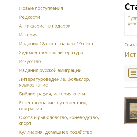
Ст
Новые поступления
Редкости
Тур
рев
Антиквариат в подарок
Жи
История
изд
Издания 18 века - начала 19 века
Зем
Связа
Муз
Художественная литература
Ист
Сов
Искусство
Ист
Арх
Издания русской эмиграции
Рус
Литературоведение, фольклор,
Дал
языкознание
Сча
Ико
Библиография, история книги
Этн
Естествознание, путешествия,
Ска
география
При
Охота и рыболовство, коневодство,
Воз
спорт
фин
Кон
Кулинария, домашнее хозяйство,
цар