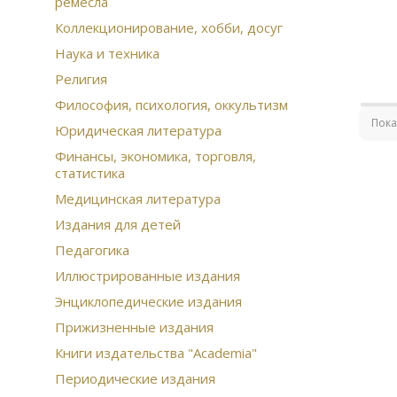
ремесла
Лан
Биб
Коллекционирование, хобби, досуг
тан
Наука и техника
Ист
Религия
Гос
Гео
Философия, психология, оккультизм
жи
Пока
Юридическая литература
Вер
Финансы, экономика, торговля,
оли
статистика
Под
Руч
Медицинская литература
сер
Издания для детей
из
Жит
Педагогика
Юмо
Иллюстрированные издания
Ста
Ста
Энциклопедические издания
Неф
Прижизненные издания
Бар
Вто
Книги издательства "Academia"
Бро
Периодические издания
Эко