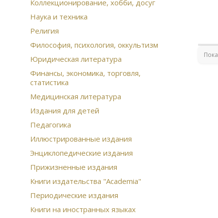
Гог
Коллекционирование, хобби, досуг
Гар
Наука и техника
лит
Религия
Кар
84 
Философия, психология, оккультизм
шка
Пока
Юридическая литература
век
Со
Финансы, экономика, торговля,
статистика
Кни
кам
Медицинская литература
Сов
Издания для детей
Пол
соб
Педагогика
Ску
Иллюстрированные издания
Кан
под
Энциклопедические издания
Кры
Прижизненные издания
Ст
Чуг
Книги издательства "Academia"
охо
Периодические издания
Мин
инт
Книги на иностранных языках
Мос