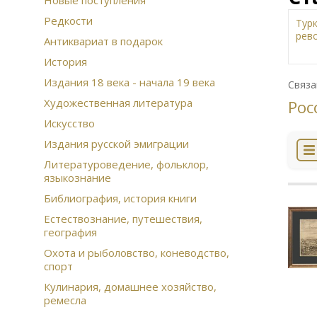
Новые поступления
Редкости
Тур
рев
Антиквариат в подарок
Жи
История
Дат
Издания 18 века - начала 19 века
Ист
Связа
Рус
Художественная литература
Рос
Сов
Искусство
Дре
изд
Издания русской эмиграции
Вое
Литературоведение, фольклор,
эм
языкознание
Фра
Рус
Библиография, история книги
Этн
Естествознание, путешествия,
Ска
география
сто
Ист
Охота и рыболовство, коневодство,
спорт
Фаш
Ист
Кулинария, домашнее хозяйство,
Ази
ремесла
игр