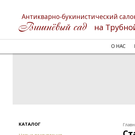
Антикварно-букинистический сало
на Трубно
О НАС
КАТАЛОГ
Главн
Ст