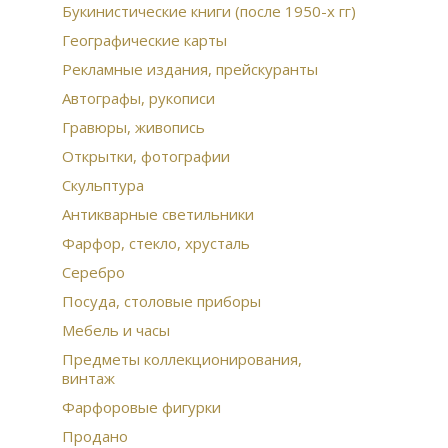
гол
Букинистические книги (после 1950-х гг)
мед
Географические карты
век
Кон
Рекламные издания, прейскуранты
для
Автографы, рукописи
Анд
Гравюры, живопись
Пра
Открытки, фотографии
Скульптура
Антикварные светильники
Фарфор, стекло, хрусталь
Серебро
Посуда, столовые приборы
Мебель и часы
Предметы коллекционирования,
винтаж
Фарфоровые фигурки
Продано