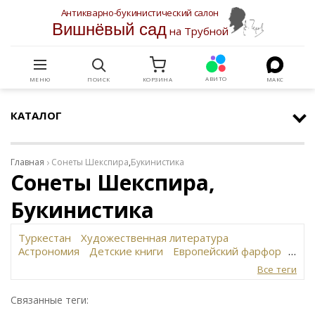
Антикварно-букинистический салон
Вишнёвый сад
на Трубной
АВИТО
МЕНЮ
ПОИСК
КОРЗИНА
МАКС
КАТАЛОГ
Главная
Сонеты Шекспира
,
Букинистика
Сонеты Шекспира,
Букинистика
Туркестан
Художественная литература
Астрономия
Детские книги
Европейский фарфор
Вольф
История революции в России
Завод
Все теги
Сафронова
Философское наследие
Сахарница
Живопись
Винтаж
Антикварная шкатулка
Связанные теги:
Юридическая литература
Картина
Иудаика