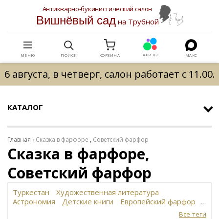
Антикварно-букинистический салон
Вишнёвый сад
на Трубной
АВИТО
МЕНЮ
ПОИСК
КОРЗИНА
МАКС
6 августа, в четверг, салон работает с 11.00.
КАТАЛОГ
Главная
Сказка в фарфоре
,
Советский фарфор
Сказка в фарфоре,
Советский фарфор
Туркестан
Художественная литература
Астрономия
Детские книги
Европейский фарфор
Вольф
История революции в России
Завод
Все теги