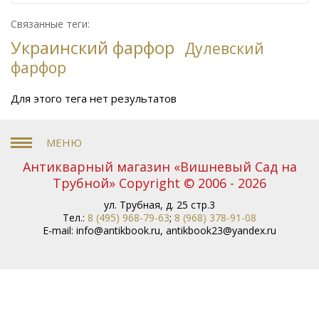
Сафронова
Философское наследие
Сахарница
Живопись
Винтаж
Антикварная шкатулка
Связанные теги:
Юридическая литература
Картина
Иудаика
Украинский фарфор
Старинная скульптура
Дулевский
Путешествия
Датский фарфор
Прижизненное издание
фарфор
Букинистика
Русская бронза
История
дома Романовых
Мейсен
Святая Земля
История
Для этого тега нет результатов
История СССР
Украины
Психиатрия
Древняя
История Москвы
история
Русская поэзия
Музыка
Русский фарфор
Философия
Книги для
детей
Старинный фарфор
Европейское стекло
Антикварный магазин «Вишневый Сад на
Книги по
Строительство
Советский Союз
Трубной» Copyright © 2006 - 2026
фарфору
Украинский фарфор
Academia
Кот
и повар
Литература Древней Руси
История
ул. Трубная, д. 25 стр.3
Медицина
Тел.:
8 (495) 968-79-63
;
8 (968) 378-91-08
искусств
Балет
Скульптура
E-mail:
info@antikbook.ru
,
antikbook23@yandex.ru
Спорт
Сибирь
Подарочные издания
Библиография
Архитектура
Арабские сказки
Автограф
Богемское стекло
Модерн
Сонеты
Военная история
Шекспира
Русский
Охота
фольклор
Басни Крылова
Кулинария
Москва
Путеводитель по Москве
Восточное