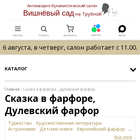
Антикварно-букинистический салон
Вишнёвый сад
на Трубной
АВИТО
МЕНЮ
ПОИСК
КОРЗИНА
МАКС
6 августа, в четверг, салон работает с 11.00.
КАТАЛОГ
Главная
Сказка в фарфоре
,
Дулевский фарфор
Сказка в фарфоре,
Дулевский фарфор
Туркестан
Художественная литература
Астрономия
Детские книги
Европейский фарфор
Вольф
История революции в России
Завод
Все теги