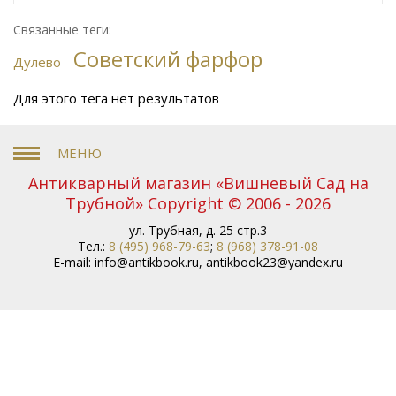
Сафронова
Философское наследие
Сахарница
Живопись
Винтаж
Антикварная шкатулка
Связанные теги:
Юридическая литература
Картина
Иудаика
Советский фарфор
Старинная скульптура
Путешествия
Дулево
Датский фарфор
Прижизненное издание
Букинистика
Для этого тега нет результатов
Русская бронза
История
дома Романовых
Мейсен
Святая Земля
История
История СССР
Украины
Психиатрия
Древняя
История Москвы
история
Русская поэзия
Музыка
Русский фарфор
Философия
Книги для
Антикварный магазин «Вишневый Сад на
детей
Старинный фарфор
Европейское стекло
Трубной» Copyright © 2006 - 2026
Книги по
Строительство
Советский Союз
ул. Трубная, д. 25 стр.3
фарфору
Украинский фарфор
Academia
Кот
Тел.:
8 (495) 968-79-63
;
8 (968) 378-91-08
и повар
Литература Древней Руси
История
E-mail:
info@antikbook.ru
,
antikbook23@yandex.ru
Медицина
искусств
Балет
Скульптура
Спорт
Сибирь
Подарочные издания
Библиография
Архитектура
Арабские сказки
Автограф
Богемское стекло
Модерн
Сонеты
Военная история
Шекспира
Русский
Охота
фольклор
Басни Крылова
Кулинария
Москва
Путеводитель по Москве
Восточное