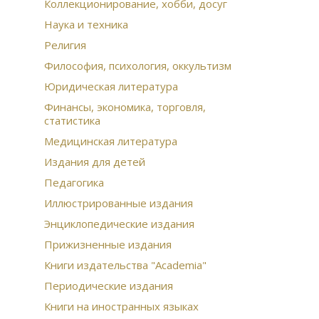
Биб
Коллекционирование, хобби, досуг
тан
Наука и техника
Ист
Религия
Гос
Гео
Философия, психология, оккультизм
жи
Юридическая литература
Вер
Финансы, экономика, торговля,
оли
статистика
Под
Руч
Медицинская литература
сер
Издания для детей
из
Жит
Педагогика
Юмо
Иллюстрированные издания
Ста
Ста
Энциклопедические издания
Неф
Прижизненные издания
Бар
Вто
Книги издательства "Academia"
Бро
Периодические издания
Эко
Гом
Книги на иностранных языках
про