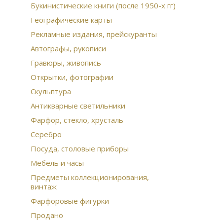
Букинистические книги (после 1950-х гг)
Бро
Бюс
Географические карты
Рус
Ист
Рекламные издания, прейскуранты
Пти
Автографы, рукописи
фа
Гравюры, живопись
Дре
Открытки, фотографии
Скульптура
Антикварные светильники
Фарфор, стекло, хрусталь
Серебро
Посуда, столовые приборы
Мебель и часы
Предметы коллекционирования,
винтаж
Фарфоровые фигурки
Продано