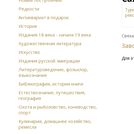
Новые поступления
Редкости
Тур
рев
Антиквариат в подарок
Жи
История
изд
Издания 18 века - начала 19 века
Зем
Связа
Муз
Художественная литература
Зав
Сов
Искусство
Ист
Для э
Арх
Издания русской эмиграции
Рус
Литературоведение, фольклор,
Дал
языкознание
Сча
Ико
Библиография, история книги
Этн
Естествознание, путешествия,
Ска
география
При
Охота и рыболовство, коневодство,
Воз
спорт
фин
Кон
Кулинария, домашнее хозяйство,
цар
ремесла
Лан