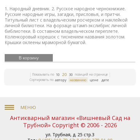
искусство
Дальний Восток
Средняя Азия
Бюсты
выдающихся деятелей
Футбол
Французская
1. Народный дневник. 2. Русское народное чернокнижие.
революция
Смутное время
Счастливое детство
Русские народные игры, загадки, присловья, и притчи.
Икона
Эротика
История Армении
Елочные
Титульный лист с владельческим росчерком и наклейкой
игрушки
Русский театр
Елочные украшения
личной билиотеки. На форзаце штамп-экслибрис личной
библиотеки. В составном владельческом переплете.
Издания русской эмиграции
Иконы
Жизнь
Коленкоровый корешок с тиснением названия золотом.
Богородицы
Письма и мемуары
Гжель
Северный
Крышки оклеены мраморной бумагой.
Русская история
путь
Этнография
Римская
Зарубежная
империя
Российская империя
В корзину
классика
Книги по
Евреи
Скачки
медицине
Религии мира
История греков
Петр
Первый
Революционное движение
Вербилки
20
Показывать по
позиций на странице
10
30
Приборы для сервировки стола
Дулевский фарфор
Сортировать по
автору
названию
цене
дате
Гусь-Хрустальный
Старинная гравюра
Литература
эпохи Возрождения
Царская империя
История
ЛФЗ
колхозов
Японское искусство
Сельское
хозяйство
Книги по финансам
История Кавказа
Фашистская Германия
История Европы
Война 1812
года
Антикварный магазин «Вишневый Сад на
История Франции
Коневодство
История
Сибири
Психология
Олимпиада
Садово-парковое
Трубной» Copyright © 2006 - 2026
искусство
Железные дороги
Русские цари
ул. Трубная, д. 25 стр.3
История Азии
Фольклор
Полководцы
Винтажные