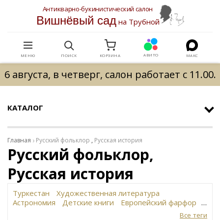
Антикварно-букинистический салон
Вишнёвый сад
на Трубной
АВИТО
МЕНЮ
ПОИСК
КОРЗИНА
МАКС
6 августа, в четверг, салон работает с 11.00.
КАТАЛОГ
Главная
Русский фольклор
,
Русская история
Русский фольклор,
Русская история
Туркестан
Художественная литература
Астрономия
Детские книги
Европейский фарфор
Вольф
История революции в России
Завод
Все теги