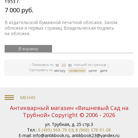
1953 г.
природы
Московский Кремль
Ландшафт
Олимпийские игры
Экономические учения
История
7 000 руб.
России
Книги серебряного века
Уголовное право
Библиотека командира
Гоголь
Правосудие
В издательской бумажной печатной обложке. Залом
Литературно-художественные журналы
Дружба
обложки и первых страниц. Владельческая подпись
народов
История танцев
Мифология
Гарднер
на обложке.
Старообрядчество
Сказка в бронзе
История
армии
Букенды
Хрусталь в серебре
История
русской литературы
История Востока
Эчмиадзин
В корзину
Коллекционный фарфор
Гравюры Доре
Государственные деятели
Карамзин
20
Показывать по
позиций на странице
10
30
Европейская бронза
Антикварные подарки
Сортировать по
автору
названию
цене
дате
Монастыри
Петр I
Географические карты
84 проба
Русское
Япония
Максим Горький
Анималистика
серебро
Старинная
живопись
Старинная шкатулка
Фарфор ГДР
Научная книга
Дулево
Басни
Бантыш-Каменский
Антикварный магазин «Вишневый Сад на
Бенуа
Грабарь
Верещагин
Книги XVIII века
Трубной» Copyright © 2006 - 2026
Иоанн Кронштадтский
История славян
Славянская
мифология
Африка
Символ олимпийских игр
ул. Трубная, д. 25 стр.3
Советское стекло
История олимпийских игр
Тел.:
8 (495) 968-79-63
;
8 (968) 378-91-08
Добыча золота
Иллюстрированные книги
E-mail:
info@antikbook.ru
,
antikbook23@yandex.ru