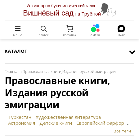
Антикварно-букинистический салон
Вишнёвый сад
на Трубной
АВИТО
МЕНЮ
ПОИСК
КОРЗИНА
МАКС
КАТАЛОГ
Главная
Православные книги
,
Издания русской эмиграции
Православные книги,
Издания русской
эмиграции
Туркестан
Художественная литература
Астрономия
Детские книги
Европейский фарфор
Вольф
История революции в России
Завод
Все теги
Сафронова
Философское наследие
Сахарница