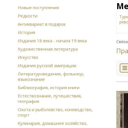
Ме
Новые поступления
Редкости
Тур
рев
Антиквариат в подарок
Жи
История
изд
Издания 18 века - начала 19 века
Зем
Связа
Муз
Художественная литература
Пра
Сов
Искусство
Ист
Арх
Издания русской эмиграции
Рус
Литературоведение, фольклор,
Дал
языкознание
Сча
Ико
Библиография, история книги
Этн
Естествознание, путешествия,
Ска
география
При
Охота и рыболовство, коневодство,
Воз
спорт
фин
Кон
Кулинария, домашнее хозяйство,
цар