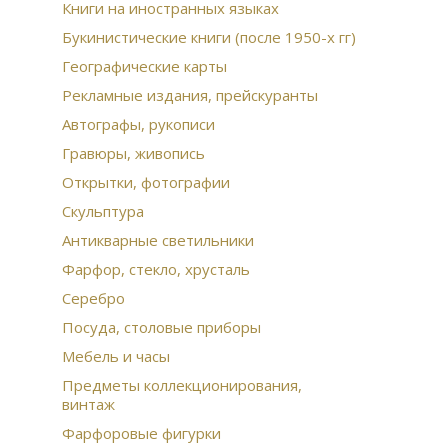
Гом
Книги на иностранных языках
про
Букинистические книги (после 1950-х гг)
Бро
Бюс
Географические карты
Рус
Ист
Рекламные издания, прейскуранты
Пти
Автографы, рукописи
фа
Гравюры, живопись
Дре
Открытки, фотографии
Скульптура
Антикварные светильники
Фарфор, стекло, хрусталь
Серебро
Посуда, столовые приборы
Мебель и часы
Предметы коллекционирования,
винтаж
Фарфоровые фигурки