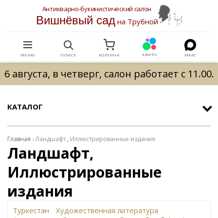
Антикварно-букинистический салон
Вишнёвый сад
на Трубной
АВИТО
МЕНЮ
ПОИСК
КОРЗИНА
МАКС
6 августа, в четверг, салон работает с 11.00.
КАТАЛОГ
Главная
Ландшафт
,
Иллюстрированные издания
Ландшафт,
Иллюстрированные
издания
Туркестан
Художественная литература