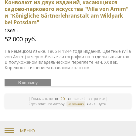
Охота
фольклор
Басни Крылова
Кулинария
Конволют из двух изданий, касающихся
Москва
Путеводитель по Москве
Восточное
садово-паркового искусства "Villa von Arnim"
искусство
Дальний Восток
Средняя Азия
Бюсты
и "Königliche Gärtnerlehranstalt am Wildpark
выдающихся деятелей
Футбол
Французская
bei Potsdam"
революция
Смутное время
Счастливое детство
1865 г.
Икона
Эротика
История Армении
Елочные
игрушки
Русский театр
Елочные украшения
52 000 руб.
Издания русской эмиграции
Иконы
Жизнь
Богородицы
Письма и мемуары
Гжель
Северный
На немецком языке. 1865 и 1844 года издания. Цветные (Villa
Русская история
von Arnim) и черно-белые литографии на отдельных листах.
путь
Этнография
Римская
В полукожаном владельческом переплете нач. ХХ век.
Зарубежная
империя
Российская империя
Корешок с тиснением названия золотом.
классика
Книги по
Евреи
Скачки
медицине
Религии мира
История греков
Петр
В корзину
Первый
Революционное движение
Вербилки
Приборы для сервировки стола
Дулевский фарфор
Гусь-Хрустальный
Старинная гравюра
Литература
20
Показывать по
позиций на странице
10
30
эпохи Возрождения
Царская империя
История
Сортировать по
автору
названию
цене
дате
ЛФЗ
колхозов
Японское искусство
Сельское
хозяйство
Книги по финансам
История Кавказа
Фашистская Германия
История Европы
Война 1812
года
История Франции
Коневодство
История
Сибири
Психология
Олимпиада
Садово-парковое