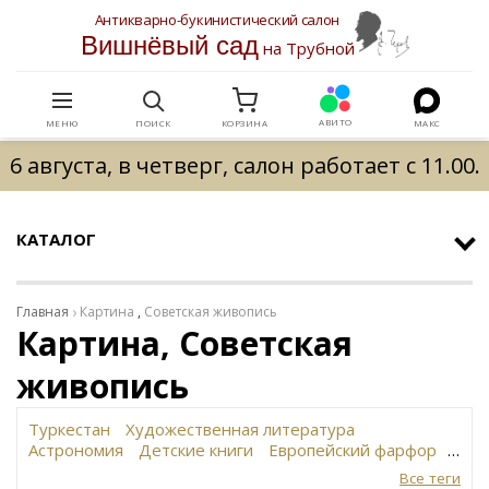
Антикварно-букинистический салон
Вишнёвый сад
на Трубной
АВИТО
МЕНЮ
ПОИСК
КОРЗИНА
МАКС
6 августа, в четверг, салон работает с 11.00.
КАТАЛОГ
Главная
Картина
,
Советская живопись
Картина, Советская
живопись
Туркестан
Художественная литература
Астрономия
Детские книги
Европейский фарфор
Вольф
История революции в России
Завод
Все теги