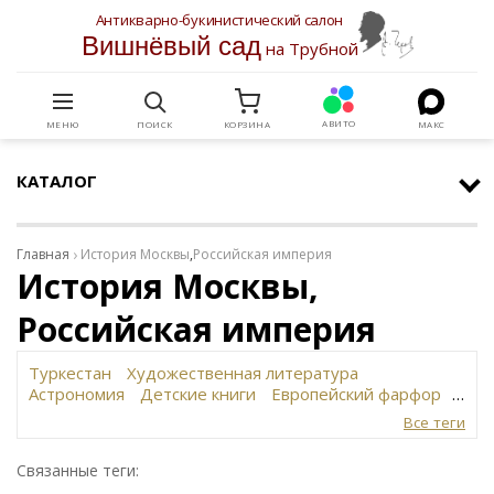
Антикварно-букинистический салон
Вишнёвый сад
на Трубной
АВИТО
МЕНЮ
ПОИСК
КОРЗИНА
МАКС
КАТАЛОГ
Главная
История Москвы
,
Российская империя
История Москвы,
Российская империя
Туркестан
Художественная литература
Астрономия
Детские книги
Европейский фарфор
Вольф
История революции в России
Завод
Все теги
Сафронова
Философское наследие
Сахарница
Живопись
Винтаж
Антикварная шкатулка
Связанные теги:
Юридическая литература
Картина
Иудаика