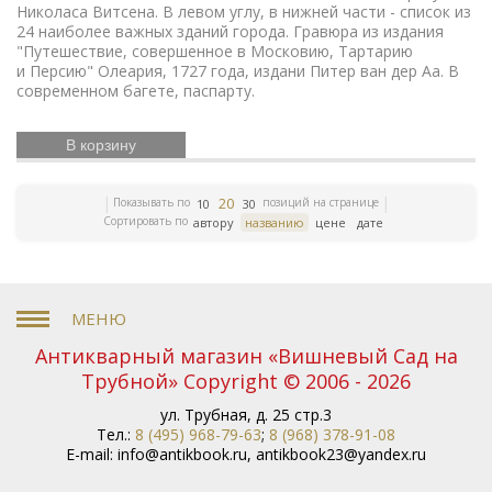
Николаса Витсена. В левом углу, в нижней части - список из
Счастливое детство
Икона
Эротика
История
24 наиболее важных зданий города. Гравюра из издания
Армении
Елочные игрушки
Русский театр
"Путешествие, совершенное в Московию, Тартарию
Елочные украшения
Иконы
Жизнь Богородицы
и Персию" Олеария, 1727 года, издани Питер ван дер Аа. В
Письма и мемуары
Гжель
Северный путь
современном багете, паспарту.
Книги по медицине
Этнография
Римская
Зарубежная
империя
Российская империя
классика
ЛФЗ
В корзину
Евреи
Скачки
Религии мира
История греков
Петр Первый
Революционное
движение
Вербилки
Приборы для сервировки
20
Показывать по
позиций на странице
10
30
стола
Дулевский фарфор
Гусь-Хрустальный
Сортировать по
автору
названию
цене
дате
Старинная гравюра
Литература эпохи
Возрождения
Царская империя
История колхозов
Японское искусство
Сельское хозяйство
Книги по
финансам
История Кавказа
Фашистская Германия
Русская
История Европы
Война 1812 года
история
Антикварный магазин «Вишневый Сад на
История Франции
Коневодство
История Сибири
Психология
Олимпиада
Садово-
Трубной» Copyright © 2006 - 2026
парковое искусство
Железные дороги
Русские
ул. Трубная, д. 25 стр.3
цари
История Азии
Фольклор
Полководцы
Тел.:
8 (495) 968-79-63
;
8 (968) 378-91-08
Винтажные серьги
Описание природы
Московский
E-mail:
info@antikbook.ru
,
antikbook23@yandex.ru
Кремль
Ландшафт
Олимпийские игры
Экономические учения
История России
Книги