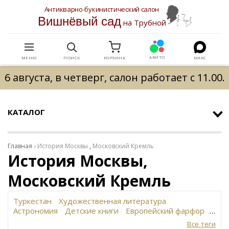
Антикварно-букинистический салон
Вишнёвый сад
на Трубной
АВИТО
МЕНЮ
ПОИСК
КОРЗИНА
МАКС
6 августа, в четверг, салон работает с 11.00.
КАТАЛОГ
Главная
История Москвы
,
Московский Кремль
История Москвы,
Московский Кремль
Туркестан
Художественная литература
Астрономия
Детские книги
Европейский фарфор
Вольф
История революции в России
Завод
Все теги