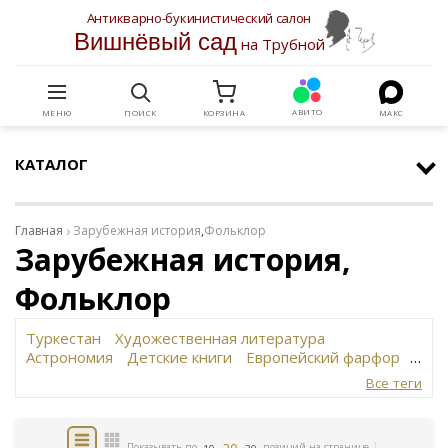
Антикварно-букинистический салон
Вишнёвый сад
на Трубной
АВИТО
МЕНЮ
ПОИСК
КОРЗИНА
МАКС
КАТАЛОГ
Главная
Зарубежная история
,
Фольклор
Зарубежная история,
Фольклор
Туркестан
Художественная литература
Астрономия
Детские книги
Европейский фарфор
Вольф
История революции в России
Завод
Все теги
Сафронова
Философское наследие
Сахарница
Живопись
Винтаж
Антикварная шкатулка
Юридическая литература
Картина
Иудаика
20
Показывать по
позиций на странице