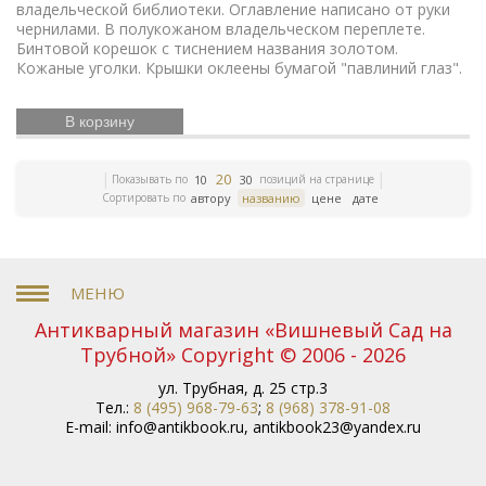
революция
Смутное время
Счастливое детство
владельческой библиотеки. Оглавление написано от руки
Икона
Эротика
История Армении
Елочные
чернилами. В полукожаном владельческом переплете.
Бинтовой корешок с тиснением названия золотом.
игрушки
Русский театр
Елочные украшения
Кожаные уголки. Крышки оклеены бумагой "павлиний глаз".
Иконы
Жизнь Богородицы
Письма и мемуары
Русская
Гжель
Северный путь
Этнография
история
В корзину
Римская империя
Российская империя
Зарубежная классика
Книги
Евреи
Скачки
по медицине
Религии мира
История греков
20
Показывать по
позиций на странице
10
30
Петр Первый
Революционное движение
Сортировать по
автору
названию
цене
дате
Вербилки
Приборы для сервировки стола
Дулевский фарфор
Гусь-Хрустальный
Старинная
гравюра
Литература эпохи Возрождения
Царская
империя
История колхозов
Японское искусство
ЛФЗ
Сельское хозяйство
Книги по финансам
История Кавказа
Фашистская Германия
История
Антикварный магазин «Вишневый Сад на
Европы
Война 1812 года
История Франции
Трубной» Copyright © 2006 - 2026
Коневодство
История Сибири
Психология
Олимпиада
Садово-парковое искусство
ул. Трубная, д. 25 стр.3
Железные
Тел.:
8 (495) 968-79-63
;
8 (968) 378-91-08
дороги
Русские цари
История Азии
Фольклор
E-mail:
info@antikbook.ru
,
antikbook23@yandex.ru
Полководцы
Винтажные серьги
Описание
природы
Московский Кремль
Ландшафт
Олимпийские игры
Экономические учения
История