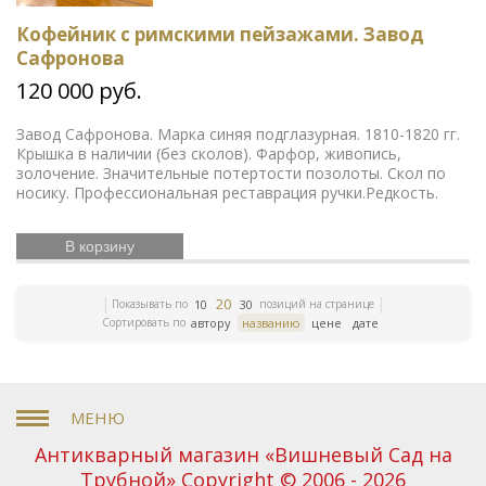
искусство
Дальний Восток
Средняя Азия
Бюсты
выдающихся деятелей
Футбол
Французская
Кофейник с римскими пейзажами. Завод
революция
Смутное время
Счастливое детство
Сафронова
Икона
Эротика
История Армении
Елочные
120 000 руб.
игрушки
Русский театр
Елочные украшения
Издания русской эмиграции
Иконы
Жизнь
Богородицы
Письма и мемуары
Гжель
Северный
Завод Сафронова. Марка синяя подглазурная. 1810-1820 гг.
Крышка в наличии (без сколов). Фарфор, живопись,
Русская история
путь
Этнография
Римская
золочение. Значительные потертости позолоты. Скол по
Зарубежная
империя
Российская империя
носику. Профессиональная реставрация ручки.Редкость.
классика
Книги по
Евреи
Скачки
медицине
Религии мира
История греков
Петр
В корзину
Первый
Революционное движение
Вербилки
Приборы для сервировки стола
Дулевский фарфор
Гусь-Хрустальный
Старинная гравюра
Литература
20
Показывать по
позиций на странице
10
30
эпохи Возрождения
Царская империя
История
Сортировать по
автору
названию
цене
дате
ЛФЗ
колхозов
Японское искусство
Сельское
хозяйство
Книги по финансам
История Кавказа
Фашистская Германия
История Европы
Война 1812
года
История Франции
Коневодство
История
Сибири
Психология
Олимпиада
Садово-парковое
искусство
Железные дороги
Русские цари
Антикварный магазин «Вишневый Сад на
История Азии
Фольклор
Полководцы
Винтажные
Трубной» Copyright © 2006 - 2026