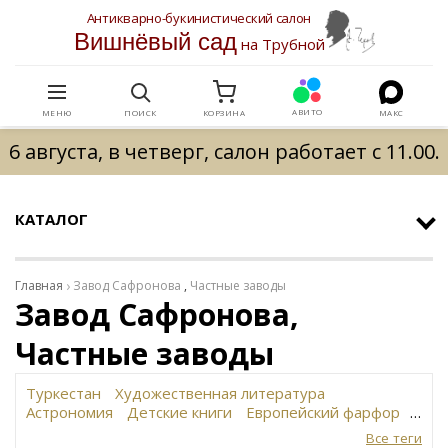
Антикварно-букинистический салон
Вишнёвый сад
на Трубной
АВИТО
МЕНЮ
ПОИСК
КОРЗИНА
МАКС
6 августа, в четверг, салон работает с 11.00.
КАТАЛОГ
Главная
Завод Сафронова
,
Частные заводы
Завод Сафронова,
Частные заводы
Туркестан
Художественная литература
Астрономия
Детские книги
Европейский фарфор
Вольф
История революции в России
Завод
Все теги