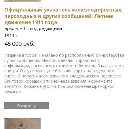
Военная история
Спорт
Сонеты Шекспира
Охота
Басни Крылова
Москва
Путеводитель по
Официальный указатель железнодорожных,
Издания русской эмиграции
пароходных и других сообщений. Летнее
Москве
Кулинария
Восточное искусство
Дальний Восток
движение 1911 года
Средняя Азия
Бюсты выдающихся деятелей
Брюль Н.Л., под редакцией
Французская революция
Смутное время
1911 г.
Счастливое детство
Икона
Эротика
История
46 000 руб.
Армении
Елочные игрушки
Русский театр
Елочные украшения
Иконы
Жизнь Богородицы
Письма и мемуары
Гжель
Северный путь
Издание второе. Печатано по распоряжению Министерства
Книги по медицине
путей сообщения. Многочисленная справочная
Этнография
Римская
информация, расписания, стоимость билетов, 5 карт, схемы
Зарубежная
империя
Российская империя
внутри. Отсутствуют две большие карты на отдельном
классика
ЛФЗ
Евреи
Скачки
Религии мира
листе. В полукожаном заказном владельческом переплете.
История греков
Петр Первый
Революционное
бинтовой корешок с тиснением названия и орнамента
движение
Вербилки
Приборы для сервировки
золотом. Кожаные уголки. Крышки оклеены мраморной
стола
Дулевский фарфор
Гусь-Хрустальный
бумагой.
Старинная гравюра
Литература эпохи
Возрождения
Царская империя
История колхозов
В корзину
Японское искусство
Сельское хозяйство
Книги по
финансам
История Кавказа
Фашистская Германия
Русская
История Европы
Война 1812 года
история
История Франции
Коневодство