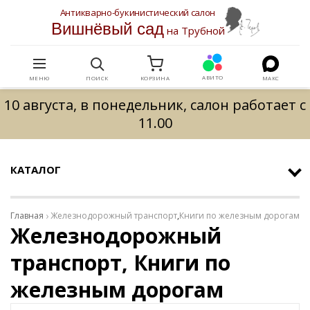
Антикварно-букинистический салон
Вишнёвый сад
на Трубной
АВИТО
МЕНЮ
ПОИСК
КОРЗИНА
МАКС
10 августа, в понедельник, салон работает с
11.00
КАТАЛОГ
Главная
Железнодорожный транспорт
,
Книги по железным дорогам
Железнодорожный
транспорт, Книги по
железным дорогам