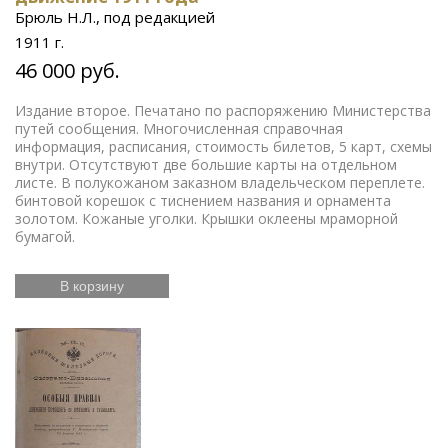
искусство
Дальний Восток
Средняя Азия
Бюсты
Брюль Н.Л., под редакцией
выдающихся деятелей
Футбол
Французская
1911 г.
революция
Смутное время
Счастливое детство
Икона
Эротика
История Армении
Елочные
46 000 руб.
игрушки
Русский театр
Елочные украшения
Иконы
Жизнь Богородицы
Письма и мемуары
Издание второе. Печатано по распоряжению Министерства
Русская
Гжель
Северный путь
Этнография
путей сообщения. Многочисленная справочная
информация, расписания, стоимость билетов, 5 карт, схемы
история
Римская империя
Российская империя
внутри. Отсутствуют две большие карты на отдельном
Зарубежная классика
Книги
Евреи
Скачки
листе. В полукожаном заказном владельческом переплете.
по медицине
бинтовой корешок с тиснением названия и орнамента
Религии мира
История греков
золотом. Кожаные уголки. Крышки оклеены мраморной
Петр Первый
Революционное движение
бумагой.
Вербилки
Приборы для сервировки стола
Дулевский фарфор
Гусь-Хрустальный
Старинная
гравюра
Литература эпохи Возрождения
Царская
В корзину
империя
История колхозов
Японское искусство
ЛФЗ
Сельское хозяйство
Книги по финансам
История Кавказа
Фашистская Германия
История
Европы
Война 1812 года
История Франции
Коневодство
История Сибири
Психология
Олимпиада
Садово-парковое искусство
Железные
дороги
Русские цари
История Азии
Фольклор
Полководцы
Винтажные серьги
Описание