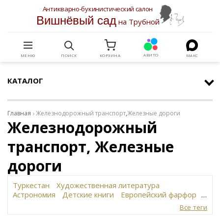
Антикварно-букинистический салон
Вишнёвый сад
на Трубной
АВИТО
МЕНЮ
ПОИСК
КОРЗИНА
МАКС
КАТАЛОГ
Главная
Железнодорожный транспорт
,
Железные дороги
Железнодорожный
транспорт, Железные
дороги
Туркестан
Художественная литература
Астрономия
Детские книги
Европейский фарфор
Вольф
История революции в России
Завод
Все теги
Сафронова
Философское наследие
Сахарница