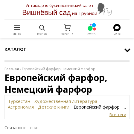
Антикварно-букинистический салон
Вишнёвый сад
на Трубной
АВИТО
МЕНЮ
ПОИСК
КОРЗИНА
МАКС
КАТАЛОГ
Главная
Европейский фарфор
,
Немецкий фарфор
Европейский фарфор,
Немецкий фарфор
Туркестан
Художественная литература
Астрономия
Детские книги
Европейский фарфор
Вольф
История революции в России
Завод
Все теги
Сафронова
Философское наследие
Сахарница
Живопись
Винтаж
Антикварная шкатулка
Связанные теги:
Юридическая литература
Картина
Иудаика