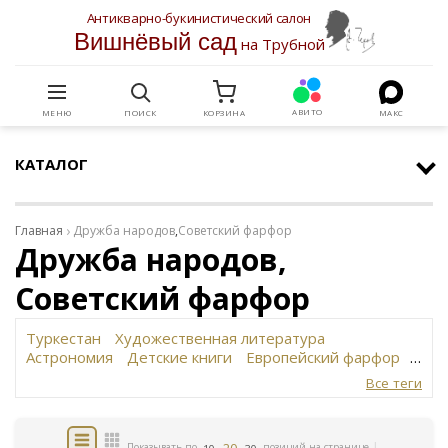
Антикварно-букинистический салон
Вишнёвый сад
на Трубной
АВИТО
МЕНЮ
ПОИСК
КОРЗИНА
МАКС
КАТАЛОГ
Главная
Дружба народов
,
Советский фарфор
Дружба народов,
Советский фарфор
Туркестан
Художественная литература
Астрономия
Детские книги
Европейский фарфор
Вольф
История революции в России
Завод
Все теги
Сафронова
Философское наследие
Сахарница
Живопись
Винтаж
Антикварная шкатулка
Юридическая литература
Картина
Иудаика
20
Показывать по
позиций на странице