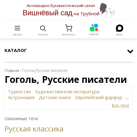
Антикварно-букинистический салон
Вишнёвый сад
на Трубной
АВИТО
МЕНЮ
ПОИСК
КОРЗИНА
МАКС
КАТАЛОГ
Главная
Гоголь
,
Русские писатели
Гоголь, Русские писатели
Туркестан
Художественная литература
Астрономия
Детские книги
Европейский фарфор
Вольф
История революции в России
Завод
Все теги
Сафронова
Философское наследие
Сахарница
Живопись
Винтаж
Антикварная шкатулка
Связанные теги:
Юридическая литература
Картина
Иудаика
Русская классика
Старинная скульптура
Путешествия
Датский фарфор
Русская бронза
Автограф