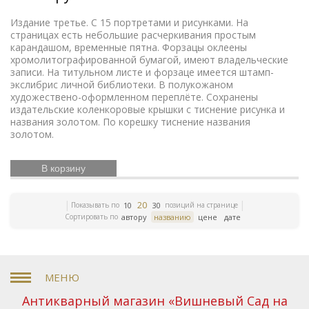
Елочные украшения
Иконы
Жизнь Богородицы
Письма и мемуары
Гжель
Северный путь
Издание третье. С 15 портретами и рисунками. На
Книги по медицине
страницах есть небольшие расчеркивания простым
Этнография
Римская
карандашом, временные пятна. Форзацы оклеены
Зарубежная
империя
Российская империя
хромолитографированной бумагой, имеют владельческие
классика
ЛФЗ
Евреи
Скачки
Религии мира
записи. На титульном листе и форзаце имеется штамп-
История греков
Петр Первый
Революционное
экслибрис личной библиотеки. В полукожаном
движение
Вербилки
Приборы для сервировки
художествено-оформленном переплёте. Сохранены
стола
Дулевский фарфор
Гусь-Хрустальный
издательские коленкоровые крышки с тиснение рисунка и
Старинная гравюра
Литература эпохи
названия золотом. По корешку тиснение названия
Возрождения
Царская империя
История колхозов
золотом.
Японское искусство
Сельское хозяйство
Книги по
финансам
История Кавказа
Фашистская Германия
В корзину
Русская
История Европы
Война 1812 года
история
История Франции
Коневодство
20
Показывать по
позиций на странице
10
30
История Сибири
Психология
Олимпиада
Садово-
Сортировать по
автору
названию
цене
дате
парковое искусство
Железные дороги
Русские
цари
История Азии
Фольклор
Полководцы
Винтажные серьги
Описание природы
Московский
Кремль
Ландшафт
Олимпийские игры
Экономические учения
История России
Книги
серебряного века
Уголовное право
Библиотека
Антикварный магазин «Вишневый Сад на
командира
Гоголь
Правосудие
Литературно-