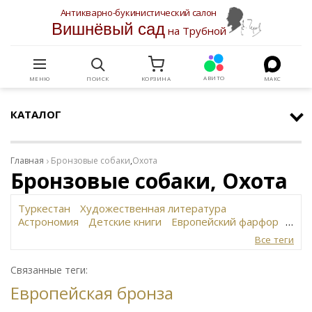
Антикварно-букинистический салон
Вишнёвый сад
на Трубной
АВИТО
МЕНЮ
ПОИСК
КОРЗИНА
МАКС
КАТАЛОГ
Главная
Бронзовые собаки
,
Охота
Бронзовые собаки, Охота
Туркестан
Художественная литература
Астрономия
Детские книги
Европейский фарфор
Вольф
История революции в России
Завод
Все теги
Сафронова
Философское наследие
Сахарница
Живопись
Винтаж
Антикварная шкатулка
Связанные теги:
Юридическая литература
Картина
Иудаика
Европейская бронза
Старинная скульптура
Путешествия
Датский фарфор
Русская бронза
Автограф