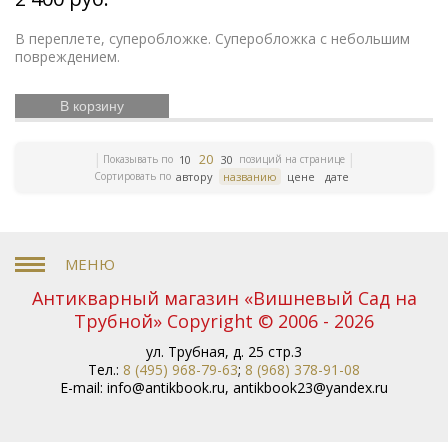
серьги
Описание природы
Московский Кремль
Ландшафт
Олимпийские игры
Экономические
В переплете, суперобложке. Суперобложка с небольшим
учения
История России
Книги серебряного века
повреждением.
Уголовное право
Библиотека командира
Гоголь
Правосудие
Литературно-художественные
журналы
Дружба народов
История танцев
В корзину
Мифология
Гарднер
Старообрядчество
Сказка в
бронзе
История армии
Букенды
Хрусталь в
серебре
История русской литературы
История
20
Показывать по
позиций на странице
10
30
Востока
Эчмиадзин
Коллекционный фарфор
Сортировать по
автору
названию
цене
дате
Гравюры Доре
Государственные деятели
Европейская бронза
Карамзин
Антикварные подарки
Монастыри
Петр I
84 проба
Географические карты
Япония
Максим
Русское серебро
Горький
Антикварный магазин «Вишневый Сад на
Анималистика
Старинная живопись
Трубной» Copyright © 2006 - 2026
Старинная шкатулка
Фарфор ГДР
Научная книга
Дулево
Басни
Бантыш-Каменский
Бенуа
ул. Трубная, д. 25 стр.3
Грабарь
Верещагин
Книги XVIII века
Иоанн
Тел.:
8 (495) 968-79-63
;
8 (968) 378-91-08
Кронштадтский
E-mail:
info@antikbook.ru
История славян
,
antikbook23@yandex.ru
Славянская
мифология
Африка
Символ олимпийских игр
Советское стекло
История олимпийских игр