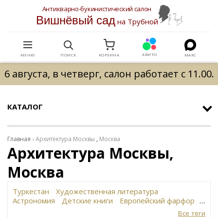
Антикварно-букинистический салон
Вишнёвый сад
на Трубной
АВИТО
МЕНЮ
ПОИСК
КОРЗИНА
МАКС
6 августа, в четверг, салон работает с 11.00.
КАТАЛОГ
Главная
Архитектура Москвы
,
Москва
Архитектура Москвы,
Москва
Туркестан
Художественная литература
Астрономия
Детские книги
Европейский фарфор
Вольф
История революции в России
Завод
Все теги