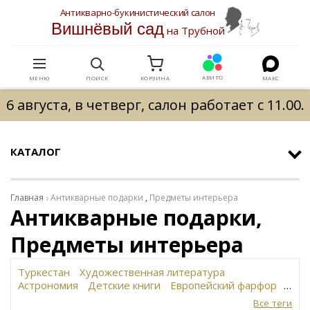
Антикварно-букинистический салон
Вишнёвый сад
на Трубной
АВИТО
МЕНЮ
ПОИСК
КОРЗИНА
МАКС
6 августа, в четверг, салон работает с 11.00.
КАТАЛОГ
Главная
Антикварные подарки
,
Предметы интерьера
Антикварные подарки,
Предметы интерьера
Туркестан
Художественная литература
Астрономия
Детские книги
Европейский фарфор
Вольф
История революции в России
Завод
Все теги