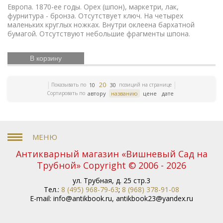
искусство
Дальний Восток
Средняя Азия
Бюсты
Европа. 1870-ее годы. Орех (шпон), маркетри, лак,
выдающихся деятелей
Футбол
Французская
фурнитура - бронза. Отсутствует ключ. На четырех
революция
Смутное время
Счастливое детство
маленьких круглых ножках. Внутри оклеена бархатной
Икона
Эротика
История Армении
Елочные
бумагой. Отсутствуют небольшие фрагменты шпона.
игрушки
Русский театр
Елочные украшения
Издания русской эмиграции
Иконы
Жизнь
В корзину
Богородицы
Письма и мемуары
Гжель
Северный
Русская история
путь
Этнография
Римская
Зарубежная
20
империя
Российская империя
Показывать по
позиций на странице
10
30
Сортировать по
автору
названию
цене
дате
классика
Книги по
Евреи
Скачки
медицине
Религии мира
История греков
Петр
Первый
Революционное движение
Вербилки
Приборы для сервировки стола
Дулевский фарфор
Гусь-Хрустальный
Старинная гравюра
Литература
эпохи Возрождения
Царская империя
История
Антикварный магазин «Вишневый Сад на
ЛФЗ
колхозов
Японское искусство
Сельское
Трубной» Copyright © 2006 - 2026
хозяйство
Книги по финансам
История Кавказа
Фашистская Германия
История Европы
Война 1812
ул. Трубная, д. 25 стр.3
года
История Франции
Коневодство
История
Тел.:
8 (495) 968-79-63
;
8 (968) 378-91-08
Сибири
Психология
Олимпиада
Садово-парковое
E-mail:
info@antikbook.ru
,
antikbook23@yandex.ru
искусство
Железные дороги
Русские цари
История Азии
Фольклор
Полководцы
Винтажные