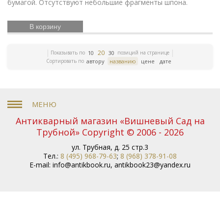
бумагой. Отсутствуют небольшие фрагменты шпона.
Счастливое детство
Икона
Эротика
История
Армении
Елочные игрушки
Русский театр
Елочные украшения
Иконы
Жизнь Богородицы
В корзину
Письма и мемуары
Гжель
Северный путь
Книги по медицине
Этнография
Римская
20
Показывать по
позиций на странице
10
30
Зарубежная
империя
Российская империя
Сортировать по
автору
названию
цене
дате
классика
ЛФЗ
Евреи
Скачки
Религии мира
История греков
Петр Первый
Революционное
движение
Вербилки
Приборы для сервировки
стола
Дулевский фарфор
Гусь-Хрустальный
Старинная гравюра
Литература эпохи
Возрождения
Царская империя
История колхозов
Антикварный магазин «Вишневый Сад на
Японское искусство
Сельское хозяйство
Книги по
Трубной» Copyright © 2006 - 2026
финансам
История Кавказа
Фашистская Германия
Русская
История Европы
Война 1812 года
ул. Трубная, д. 25 стр.3
история
Тел.:
8 (495) 968-79-63
;
8 (968) 378-91-08
История Франции
Коневодство
E-mail:
info@antikbook.ru
,
antikbook23@yandex.ru
История Сибири
Психология
Олимпиада
Садово-
парковое искусство
Железные дороги
Русские
цари
История Азии
Фольклор
Полководцы
Винтажные серьги
Описание природы
Московский
Кремль
Ландшафт
Олимпийские игры
Экономические учения
История России
Книги