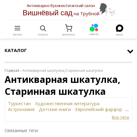
Антикварно-букинистический салон
Вишнёвый сад
на Трубной
АВИТО
МЕНЮ
ПОИСК
КОРЗИНА
МАКС
КАТАЛОГ
Главная
Антикварная шкатулка
,
Старинная шкатулка
Антикварная шкатулка,
Старинная шкатулка
Туркестан
Художественная литература
Астрономия
Детские книги
Европейский фарфор
Вольф
История революции в России
Завод
Все теги
Сафронова
Философское наследие
Сахарница
Живопись
Винтаж
Антикварная шкатулка
Связанные теги:
Юридическая литература
Картина
Иудаика