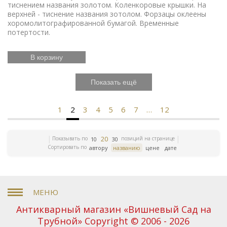
тиснением названия золотом. Коленкоровые крышки. На
верхней - тиснение названия зотолом. Форзацы оклеены
хоромолитографированной бумагой. Временные
потертости.
В корзину
Показать ещё
1
2
3
4
5
6
7
…
12
20
Показывать по
позиций на странице
10
30
Сортировать по
автору
названию
цене
дате
Антикварный магазин «Вишневый Сад на
Трубной» Copyright © 2006 - 2026