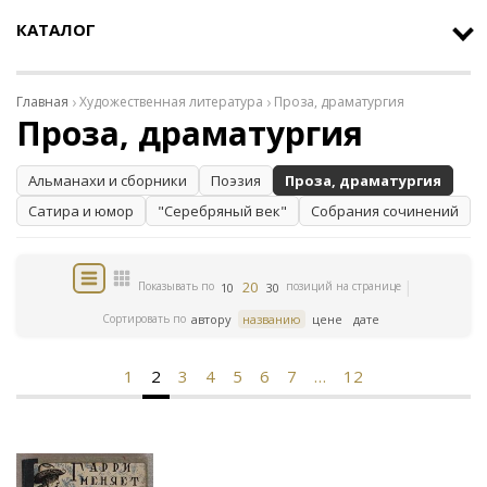
КАТАЛОГ
Главная
Художественная литература
Проза, драматургия
Проза, драматургия
Альманахи и сборники
Поэзия
Проза, драматургия
Сатира и юмор
"Серебряный век"
Собрания сочинений
20
Показывать по
позиций на странице
10
30
Сортировать по
автору
названию
цене
дате
1
2
3
4
5
6
7
…
12