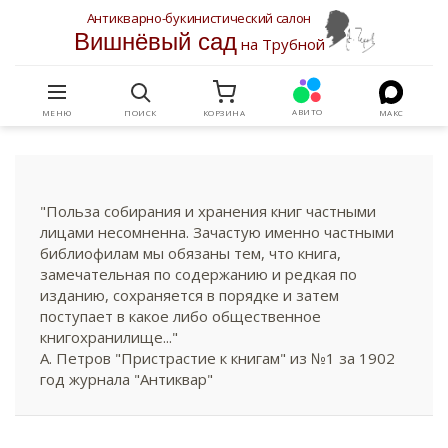
Антикварно-букинистический салон
Вишнёвый сад
на Трубной
АВИТО
МЕНЮ
ПОИСК
КОРЗИНА
МАКС
"Польза собирания и хранения книг частными
лицами несомненна. Зачастую именно частными
библиофилам мы обязаны тем, что книга,
замечательная по содержанию и редкая по
изданию, сохраняется в порядке и затем
поступает в какое либо общественное
книгохранилище..."
А. Петров "Пристрастие к книгам" из №1 за 1902
год журнала "Антиквар"