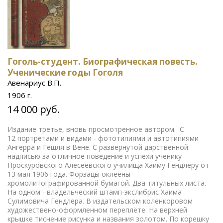
Гоголь-студент. Биографическая повесть.
Ученические годы Гоголя
Авенариус В.П.
1906 г.
14 000 руб.
Издание третье, вновь просмотренное автором. С
12 портретами и видами - фототипиями и автотипиями
Ангерра и Гёшля в Вене. С развернутой дарственной
надписью за отличное поведение и успехи ученику
Проскуровского Алесеевского училища Хаиму Гендлеру от
13 мая 1906 года. Форзацы оклеены
хромолитографированной бумагой. Два титульных листа.
На одном - владельческий штамп-экслибрис Хаима
Сулимовича Гендлера. В издательском коленкоровом
художествено-оформленном переплёте. На верхней
крышке тиснение рисунка и названия золотом. По корешку