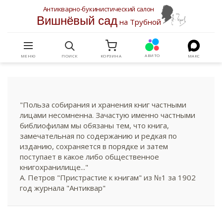
Антикварно-букинистический салон
Вишнёвый сад
на Трубной
АВИТО
МЕНЮ
ПОИСК
КОРЗИНА
МАКС
"Польза собирания и хранения книг частными
лицами несомненна. Зачастую именно частными
библиофилам мы обязаны тем, что книга,
замечательная по содержанию и редкая по
изданию, сохраняется в порядке и затем
поступает в какое либо общественное
книгохранилище..."
А. Петров "Пристрастие к книгам" из №1 за 1902
год журнала "Антиквар"