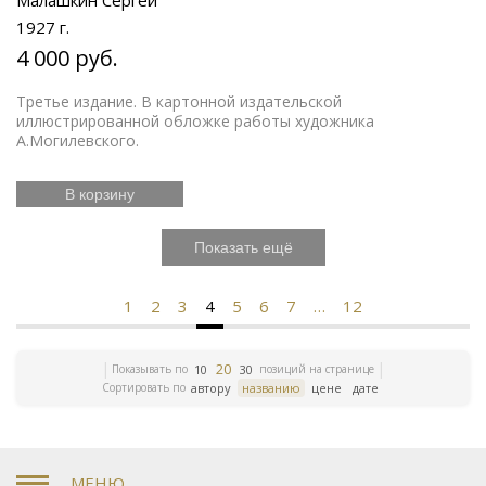
Малашкин Сергей
1927 г.
4 000 руб.
Третье издание. В картонной издательской
иллюстрированной обложке работы художника
А.Могилевского.
В корзину
Показать ещё
1
2
3
4
5
6
7
…
12
20
Показывать по
позиций на странице
10
30
Сортировать по
автору
названию
цене
дате