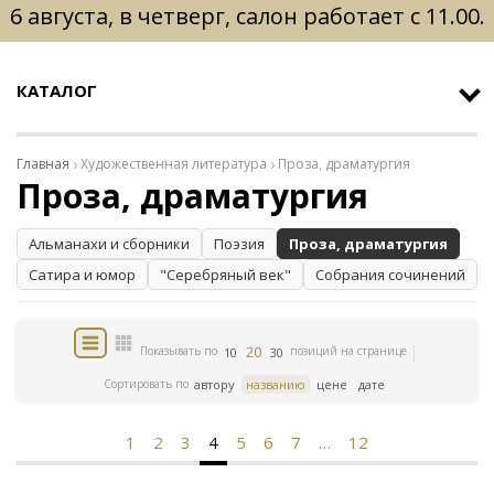
6 августа, в четверг, салон работает с 11.00.
КАТАЛОГ
Главная
Художественная литература
Проза, драматургия
Проза, драматургия
Альманахи и сборники
Поэзия
Проза, драматургия
Сатира и юмор
"Серебряный век"
Собрания сочинений
20
Показывать по
позиций на странице
10
30
Сортировать по
автору
названию
цене
дате
1
2
3
4
5
6
7
…
12