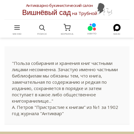
Антикварно-букинистический салон
Вишнёвый сад
на Трубной
АВИТО
МЕНЮ
ПОИСК
КОРЗИНА
МАКС
"Польза собирания и хранения книг частными
лицами несомненна. Зачастую именно частными
библиофилам мы обязаны тем, что книга,
замечательная по содержанию и редкая по
изданию, сохраняется в порядке и затем
поступает в какое либо общественное
книгохранилище..."
А. Петров "Пристрастие к книгам" из №1 за 1902
год журнала "Антиквар"