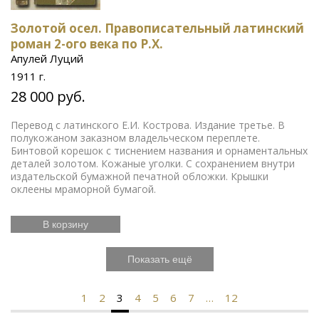
Золотой осел. Правописательный латинский
роман 2-ого века по Р.Х.
Апулей Луций
1911 г.
28 000 руб.
Перевод с латинского Е.И. Кострова. Издание третье. В
полукожаном заказном владельческом переплете.
Бинтовой корешок с тиснением названия и орнаментальных
деталей золотом. Кожаные уголки. С сохранением внутри
издательской бумажной печатной обложки. Крышки
оклеены мраморной бумагой.
В корзину
Показать ещё
1
2
3
4
5
6
7
…
12