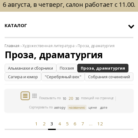
6 августа, в четверг, салон работает с 11.00.
КАТАЛОГ
Главная
Художественная литература
Проза, драматургия
Проза, драматургия
Альманахи и сборники
Поэзия
Проза, драматургия
Сатира и юмор
"Серебряный век"
Собрания сочинений
20
Показывать по
позиций на странице
10
30
Сортировать по
автору
названию
цене
дате
1
2
3
4
5
6
7
…
12