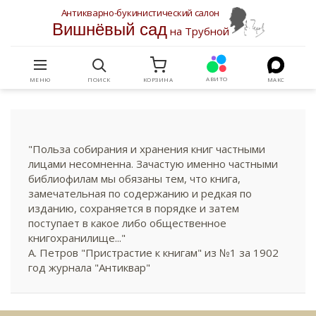
Антикварно-букинистический салон
Вишнёвый сад
на Трубной
АВИТО
МЕНЮ
ПОИСК
КОРЗИНА
МАКС
"Польза собирания и хранения книг частными
лицами несомненна. Зачастую именно частными
библиофилам мы обязаны тем, что книга,
замечательная по содержанию и редкая по
изданию, сохраняется в порядке и затем
поступает в какое либо общественное
книгохранилище..."
А. Петров "Пристрастие к книгам" из №1 за 1902
год журнала "Антиквар"