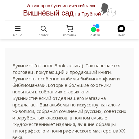
Антикварно-букинистический салон
Вишнёвый сад
на Трубной
АВИТО
МЕНЮ
ПОИСК
КОРЗИНА
МАКС
Букинист (от англ. Book - книга). Так называется
торговец, покупающий и продающий книги.
Букинисты особенно любимы библиографами и
библиоманами, которые большие охотники
порыться в собраниях старых книг.
Букинистический отдел нашего магазина
предлагает Вам альбомы по искусству, каталоги
живописи, собрания сочинений русских, советских
и зарубежных классиков, в полном смысле
"художественные" издания, лучшие образцы
типографского и полиграфического мастерства XX
века.