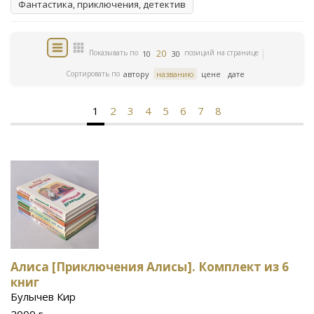
Фантастика, приключения, детектив
20
Показывать по
позиций на странице
10
30
Сортировать по
автору
названию
цене
дате
1
2
3
4
5
6
7
8
Алиса [Приключения Алисы]. Комплект из 6
книг
Булычев Кир