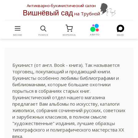
Антикварно-букинистический салон
Вишнёвый сад
на Трубной
АВИТО
МЕНЮ
ПОИСК
КОРЗИНА
МАКС
Букинист (от англ. Book - книга). Так называется
торговец, покупающий и продающий книги.
Букинисты особенно любимы библиографами и
библиоманами, которые большие охотники
порыться в собраниях старых книг.
Букинистический отдел нашего магазина
предлагает Вам альбомы по искусству, каталоги
живописи, собрания сочинений русских, советских
и зарубежных классиков, в полном смысле
"художественные" издания, лучшие образцы
типографского и полиграфического мастерства XX
века.