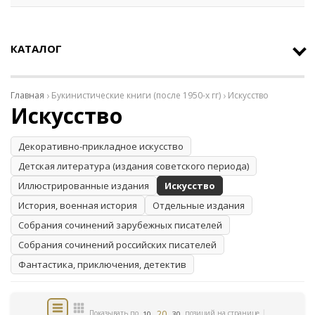
КАТАЛОГ
Главная
Букинистические книги (после 1950-х гг)
Искусство
Искусство
Декоративно-прикладное искусство
Детская литература (издания советского периода)
Иллюстрированные издания
Искусство
История, военная история
Отдельные издания
Собрания сочинений зарубежных писателей
Собрания сочинений российских писателей
Фантастика, приключения, детектив
20
Показывать по
позиций на странице
10
30