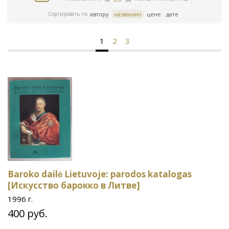
Сортировать по
автору
названию
цене
дате
1
2
3
Baroko dailė Lietuvoje: parodos katalogas
[Искусство барокко в Литве]
1996 г.
400 руб.