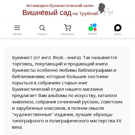
Антикварно-букинистический салон
Вишнёвый сад
на Трубной
АВИТО
МЕНЮ
ПОИСК
КОРЗИНА
МАКС
Букинист (от англ. Book - книга). Так называется
торговец, покупающий и продающий книги.
Букинисты особенно любимы библиографами и
библиоманами, которые большие охотники
порыться в собраниях старых книг.
Букинистический отдел нашего магазина
предлагает Вам альбомы по искусству, каталоги
живописи, собрания сочинений русских, советских
и зарубежных классиков, в полном смысле
"художественные" издания, лучшие образцы
типографского и полиграфического мастерства XX
века.