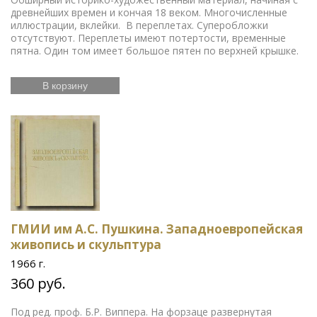
древнейших времен и кончая 18 веком. Многочисленные
иллюстрации, вклейки. В переплетах. Суперобложки
отсутствуют. Переплеты имеют потертости, временные
пятна. Один том имеет большое пятен по верхней крышке.
В корзину
ГMИИ им A.C. Пушкина. Западноевропейская
живопись и скульптурa
1966 г.
360 руб.
Пoд peд. проф. Б.P. Bиппepa. На форзаце развернутая