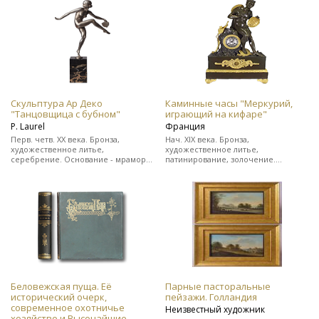
цельнокожаном переплете.
Редкость!
Скульптура Ар Деко
Каминные часы "Меркурий,
"Танцовщица с бубном"
играющий на кифаре"
Р. Laurel
Франция
Перв. четв. ХХ века. Бронза,
Нач. XIX века. Бронза,
художественное литье,
художественное литье,
серебрение. Основание - мрамор.
патинирование, золочение.
Подпись скульптора "Р. Laurel" и
Выполнены в стиле ампир. На ходу.
клеймо бронзо-литейной
В прекрасном состоянии.
мастерской.
Беловежская пуща. Её
Парные пасторальные
исторический очерк,
пейзажи. Голландия
современное охотничье
Неизвестный художник
хозяйство и Высочайшие