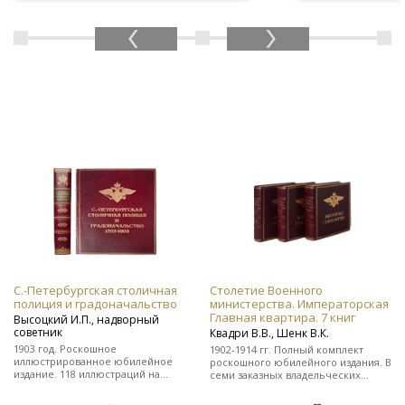
С.-Петербургская столичная
Столетие Военного
полиция и градоначальство
министерства. Императорская
Главная квартира. 7 книг
Высоцкий И.П., надворный
советник
Квадри В.В., Шенк В.К.
1903 год. Роскошное
1902-1914 гг. Полный комплект
иллюстрированное юбилейное
роскошного юбилейного издания. В
издание. 118 иллюстраций на
семи заказных владельческих
отдельных листах. Во
цельнокожаных переплетах.
владельческом заказном