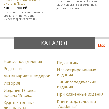
Голландия. Перв. пол. XIX века.
охоты в Пуще
Масло, доска. В современных
Карцов Георгий
деревянных рамах.
Знаковое уникальное издание
среди книг по истории
Императорских охот. В
полукожаном художественно-
оформленном переплете.
КАТАЛОГ
Новые поступления
Педагогика
Редкости
Иллюстрированные
издания
Антиквариат в подарок
Энциклопедические
История
издания
Издания 18 века -
Прижизненные издания
начала 19 века
Книги издательства
Художественная
"Academia"
литература