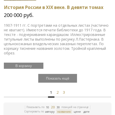
История России в XIX веке. В девяти томах
200 000 руб.
1907-1911 гг. С портретами на отдельных листах (частично
не хватает). Имеются печати библиотеки до 1917 года. В
тексте - подчеркивания карандашом. Иллюстрированные
титульные листы выполнены по рисунку Л.Пастернака. В
цельнокожаных владельческих заказных переплетах. По
корешку тиснение названия золотом. Тройной крапленый
обрез.
В корзину
Показать ещё
1
2
3
20
Показывать по
позиций на странице
10
30
Сортировать по
автору
названию
цене
дате