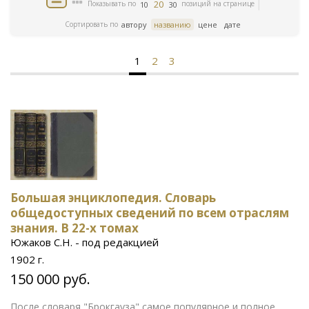
20
Показывать по
позиций на странице
10
30
Сортировать по
автору
названию
цене
дате
1
2
3
Большая энциклопедия. Словарь
общедоступных сведений по всем отраслям
знания. В 22-х томах
Южаков С.Н. - под редакцией
1902 г.
150 000 руб.
После словаря "Брокгауза" самое популярное и полное