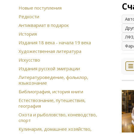
Сч
Новые поступления
Редкости
Авт
Антиквариат в подарок
Дру
История
ЛФЗ
Издания 18 века - начала 19 века
Фар
Художественная литература
Искусство
Издания русской эмиграции
Литературоведение, фольклор,
языкознание
Библиография, история книги
Естествознание, путешествия,
география
Охота и рыболовство, коневодство,
спорт
Кулинария, домашнее хозяйство,