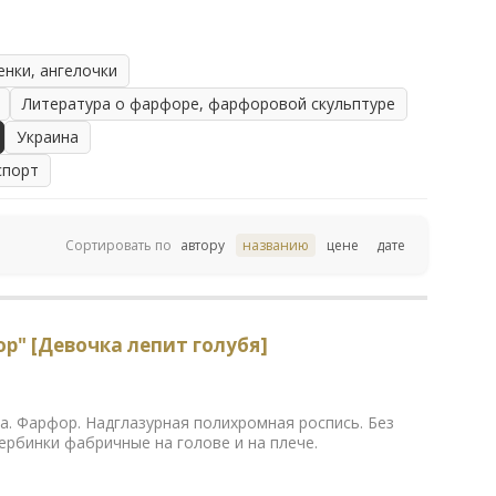
енки, ангелочки
Литература о фарфоре, фарфоровой скульптуре
Украина
спорт
Сортировать по
автору
названию
цене
дате
р" [Девочка лепит голубя]
ка. Фарфор. Надглазурная полихромная роспись. Без
рбинки фабричные на голове и на плече.