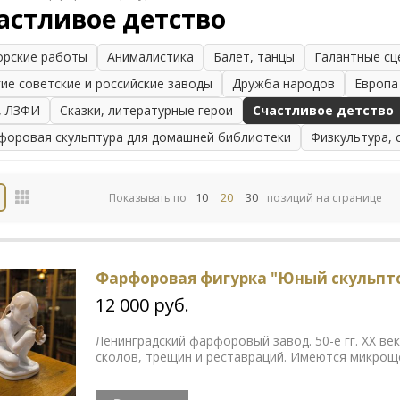
астливое детство
орские работы
Анималистика
Балет, танцы
Галантные сц
гие советские и российские заводы
Дружба народов
Европа
, ЛЗФИ
Сказки, литературные герои
Счастливое детство
форовая скульптура для домашней библиотеки
Физкультура, 
10
20
30
Показывать по
позиций на странице
Фарфоровая фигурка "Юный скульпто
12 000 руб.
Ленинградский фарфоровый завод. 50-е гг. ХХ ве
сколов, трещин и реставраций. Имеются микроще