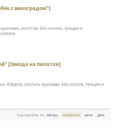
збек с виноградом"]
 красками, золотом. Без сколов, трещин и
коленке.
й" [Звезда на пилотке]
ека. Фарфор, роспись красками. Без сколов, трещин и
Сортировать по
автору
названию
цене
дате