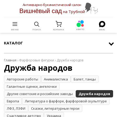
Антикварно-букинистический салон
Вишнёвый сад
на Трубной
АВИТО
МЕНЮ
ПОИСК
КОРЗИНА
МАКС
КАТАЛОГ
Главная
Фарфоровые фигурки
Дружба народов
Дружба народов
Авторские работы
Анималистика
Балет, танцы
Галантные сценки, ангелочки
Другие советские и российские заводы
Дружба народов
Европа
Литература о фарфоре, фарфоровой скульптуре
ЛФЗ, ЛЗФИ
Сказки, литературные герои
Счастливое детство
Украина