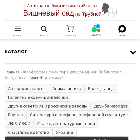
Антикварно-букинистический салон
Вишнёвый сад
на Трубной
АВИТО
МЕНЮ
ПОИСК
КОРЗИНА
МАКС
КАТАЛОГ
Главная
Фарфоровая скульптура для домашней библиотеки
ЛФЗ, ЛЗФИ
Бюст "В.И. Ленин"
Авторские работы
Анималистика
Балет, танцы
Галантные сценки, ангелочки
Другие советские и российские заводы
Дружба народов
Европа
Литература о фарфоре, фарфоровой скульптуре
ЛФЗ, ЛЗФИ
Сказки, литературные герои
Счастливое детство
Украина