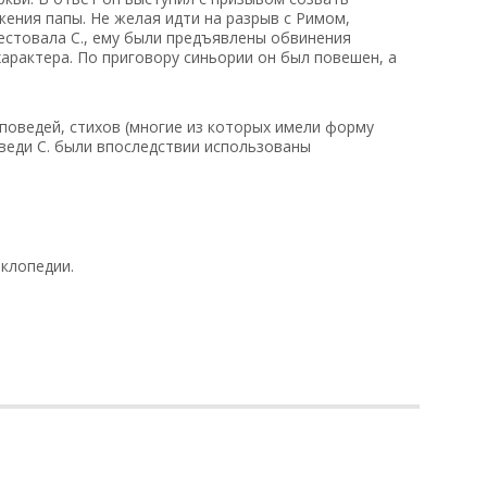
ения папы. Не желая идти на разрыв с Римом,
естовала С., ему были предъявлены обвинения
арактера. По приговору синьории он был повешен, а
поведей, стихов (многие из которых имели форму
веди С. были впоследствии использованы
клопедии.