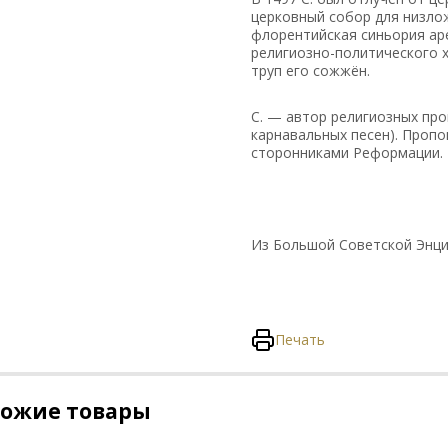
церковный собор для низлож
флорентийская синьория ар
религиозно-политического х
труп его сожжён.
С. — автор религиозных про
карнавальных песен). Пропо
сторонниками Реформации.
Из Большой Советской Энци
Печать
хожие товары