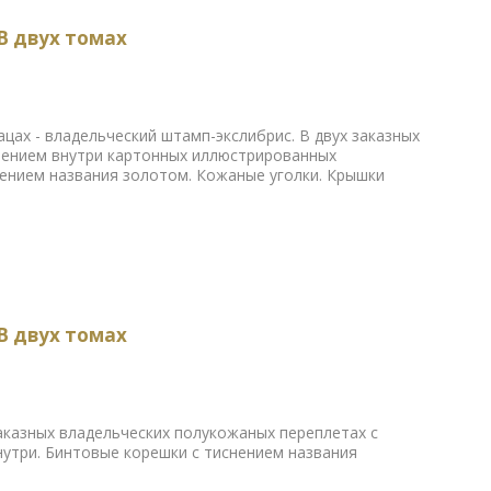
В двух томах
цах - владельческий штамп-экслибрис. В двух заказных
нением внутри картонных иллюстрированных
нением названия золотом. Кожаные уголки. Крышки
В двух томах
заказных владельческих полукожаных переплетах с
утри. Бинтовые корешки с тиснением названия