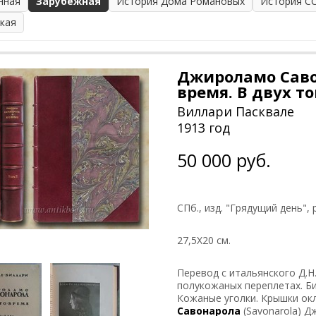
нная
Зарубежная
История Дома Романовых
История С
ская
Джироламо Саво
время. В двух т
Виллари Пасквале
1913 год
50 000 руб.
СПб., изд. "Грядущий день",
27,5Х20 см.
Перевод с итальянского Д.Н
полукожаных переплетах. Б
Кожаные уголки. Крышки ок
Савонарола
(Savonarola) Д