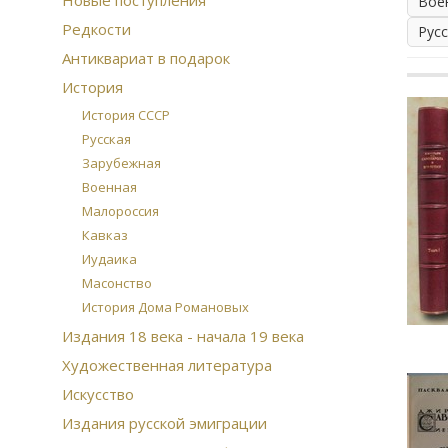
Новые поступления
Вое
Редкости
Рус
Антиквариат в подарок
История
История СССР
Русская
Зарубежная
Военная
Малороссия
Кавказ
Иудаика
Масонство
История Дома Романовых
Издания 18 века - начала 19 века
Художественная литература
Искусство
Издания русской эмиграции