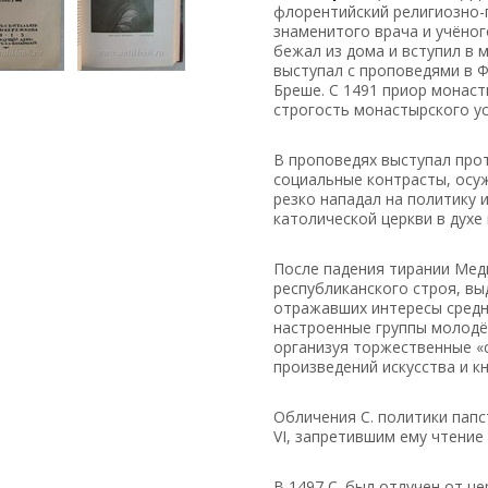
флорентийский религиозно-п
знаменитого врача и учёног
бежал из дома и вступил в 
выступал с проповедями в 
Бреше. С 1491 приор монас
строгость монастырского ус
В проповедях выступал про
социальные контрасты, осуж
резко нападал на политику 
католической церкви в духе
После падения тирании Мед
республиканского строя, в
отражавших интересы средн
настроенные группы молодёж
организуя торжественные «
произведений искусства и к
Обличения С. политики папс
VI, запретившим ему чтение
В 1497 С. был отлучен от ц