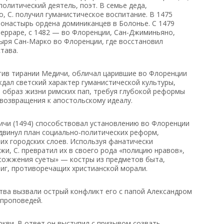
олитический деятель, поэт. В семье деда,
о, С. получил гуманистическое воспитание. В 1475
монастырь ордена доминиканцев в Болонье. С 1479
Ферраре, с 1482 — во Флоренции, Сан-Джиминьяно,
тыря Сан-Марко во Флоренции, где восстановил
тава.
тив тирании Медичи, обличал царившие во Флоренции
дал светский характер гуманистической культуры,
и образ жизни римских пап, требуя глубокой реформы
 возвращения к апостольскому идеалу.
ичи (1494) способствовал установлению во Флоренции
ыдвинул план социально-политических реформ,
их городских слоев. Используя фанатически
и, С. превратил их в своего рода «полицию нравов»,
сожжения суеты» — костры из предметов быта,
ниг, противоречащих христианской морали.
тва вызвали острый конфликт его с папой Александром
 проповедей.
еркви. В ответ он выступил с призывом созвать