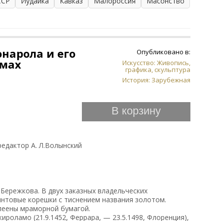
ССР
Иудаика
Кавказ
Малороссия
Масонство
нарола и его
Опубликовано в:
омах
Искусство: Живопись,
графика, скульптура
История: Зарубежная
В корзину
 редактор А. Л.Волынский
.Бережкова. В двух заказных владельческих
интовые корешки с тиснением названия золотом.
леены мраморной бумагой.
жироламо (21.9.1452, Феррара, — 23.5.1498, Флоренция),