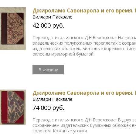
Джироламо Савонарола и его время. 
Виллари Пасквале
42 000 руб.
Перевод с итальянского Д.Н.Бережкова. На форза
владельческих полукожаных переплетах с сохра
издательских обложек. Бинтовые корешки с тис
оклеены мраморной бумагой.
В корзину
Джироламо Савонарола и его время. 
Виллари Пасквале
74 000 руб.
Перевод с итальянского Д.Н.Бережкова. В двух 
сохранением издательских бумажных обложек вн
золотом. Кожаные уголки.