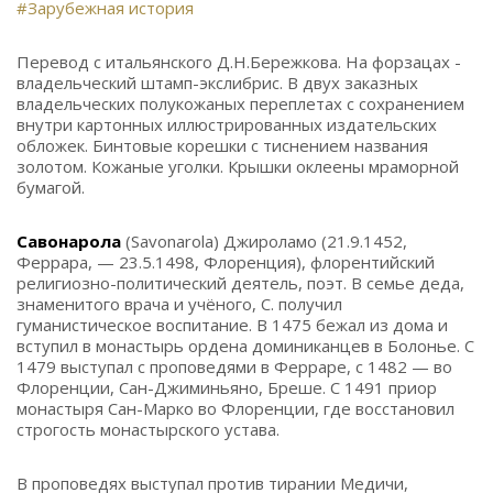
#Зарубежная история
Перевод с итальянского Д.Н.Бережкова. На форзацах -
владельческий штамп-экслибрис. В двух заказных
владельческих полукожаных переплетах с сохранением
внутри картонных иллюстрированных издательских
обложек. Бинтовые корешки с тиснением названия
золотом. Кожаные уголки. Крышки оклеены мраморной
бумагой.
Савонарола
(Savonarola) Джироламо (21.9.1452,
Феррара, — 23.5.1498, Флоренция), флорентийский
религиозно-политический деятель, поэт. В семье деда,
знаменитого врача и учёного, С. получил
гуманистическое воспитание. В 1475 бежал из дома и
вступил в монастырь ордена доминиканцев в Болонье. С
1479 выступал с проповедями в Ферраре, с 1482 — во
Флоренции, Сан-Джиминьяно, Бреше. С 1491 приор
монастыря Сан-Марко во Флоренции, где восстановил
строгость монастырского устава.
В проповедях выступал против тирании Медичи,