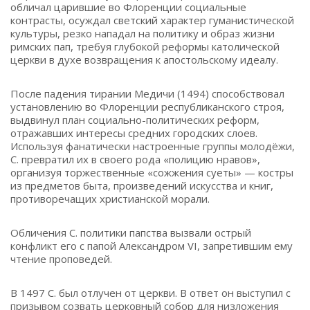
обличал царившие во Флоренции социальные
контрасты, осуждал светский характер гуманистической
культуры, резко нападал на политику и образ жизни
римских пап, требуя глубокой реформы католической
церкви в духе возвращения к апостольскому идеалу.
После падения тирании Медичи (1494) способствовал
установлению во Флоренции республиканского строя,
выдвинул план социально-политических реформ,
отражавших интересы средних городских слоев.
Используя фанатически настроенные группы молодёжи,
С. превратил их в своего рода «полицию нравов»,
организуя торжественные «сожжения суеты» — костры
из предметов быта, произведений искусства и книг,
противоречащих христианской морали.
Обличения С. политики папства вызвали острый
конфликт его с папой Александром VI, запретившим ему
чтение проповедей.
В 1497 С. был отлучен от церкви. В ответ он выступил с
призывом созвать церковный собор для низложения