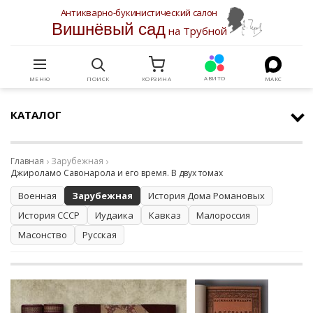
Антикварно-букинистический салон
Вишнёвый сад
на Трубной
АВИТО
МЕНЮ
ПОИСК
КОРЗИНА
МАКС
КАТАЛОГ
Главная
Зарубежная
Джироламо Савонарола и его время. В двух томах
Военная
Зарубежная
История Дома Романовых
История СССР
Иудаика
Кавказ
Малороссия
Масонство
Русская